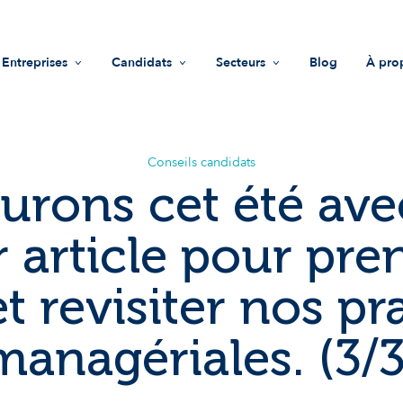
Entreprises
Candidats
Secteurs
Blog
À pro
Recrutement
Offres d'emploi
Life Sciences
Mis
Accompagnement RH
Trouver une entreprise
Industrie
Vale
Conseils candidats
urons cet été av
Guide recruteurs
Conseils
Innovations & technologies
Équ
r article pour pre
Fonds d'investissement
Nous
et revisiter nos pr
Impact sociétal
Not
managériales. (3/3