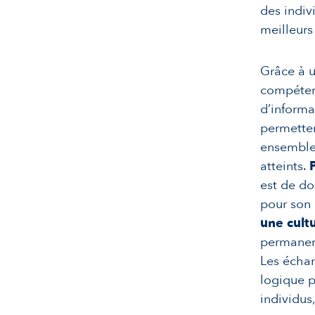
des indivi
meilleurs 
Grâce à u
compéten
d’informa
permetten
ensemble 
atteints.
est de do
pour son 
une cult
permanen
Les échan
logique p
individus,