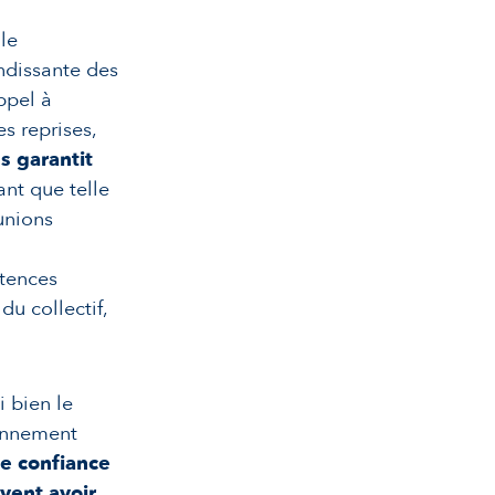
 le
ndissante des
ppel à
es reprises,
s garantit
ant que telle
unions
étences
u collectif,
i bien le
ionnement
de confiance
vent avoir