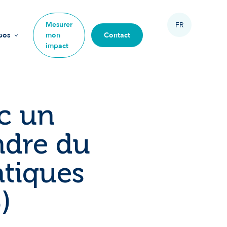
Mesurer
FR
pos
mon
Contact
impact
sion
urs
ec un
ipe
ndre du
 rejoindre
atiques
re impact
)