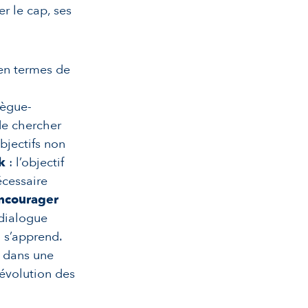
er le cap, ses
 en termes de
lègue-
de chercher
bjectifs non
k
: l’objectif
écessaire
ncourager
dialogue
 s’apprend.
, dans une
’évolution des