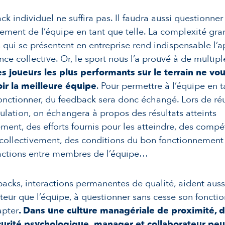
ck individuel ne suffira pas. Il faudra aussi questionner
ement de l’équipe en tant que telle. La complexité gra
s qui se présentent en entreprise rend indispensable l’a
ence collective. Or, le sport nous l’a prouvé à de multipl
es joueurs les plus performants sur le terrain ne vou
oir la meilleure équipe
. Pour permettre à l’équipe en t
onctionner, du feedback sera donc échangé. Lors de ré
ulation, on échangera à propos des résultats atteints
ement, des efforts fournis pour les atteindre, des comp
collectivement, des conditions du bon fonctionnement d
ractions entre membres de l’équipe…
acks, interactions permanentes de qualité, aident auss
teur que l’équipe, à questionner sans cesse son fonct
apter
. Dans une culture managériale de proximité, 
curité psychologique,
manager et collaborateur peu