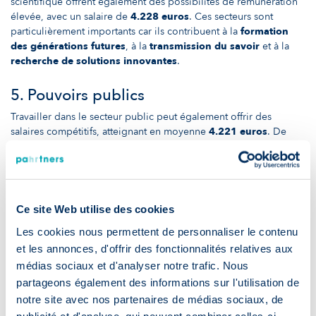
scientifique offrent également des possibilités de rémunération
élevée, avec un salaire de
4.228 euros
. Ces secteurs sont
particulièrement importants car ils contribuent à la
formation
des générations futures
, à la
transmission du savoir
et à la
recherche de solutions innovantes
.
5. Pouvoirs publics
Travailler dans le secteur public peut également offrir des
salaires compétitifs, atteignant en moyenne
4.221 euros
. De
nombreux postes dans ce secteur, tels que ceux dans
l'administration, les services sociaux, l'éducation et la santé,
offrent des
emplois
et des
avantages sociaux intéressants
.
En conclusion, ces cinq secteurs offrent donc des
opportunités
Ce site Web utilise des cookies
de carrière gratifiantes
en Belgique, avec des salaires à la
Les cookies nous permettent de personnaliser le contenu
hauteur des compétences et des qualifications requises. Si vous
et les annonces, d'offrir des fonctionnalités relatives aux
êtes actuellement en recherche d’emploi, au-delà du secteur et
médias sociaux et d'analyser notre trafic. Nous
des
aspects financiers
, veillez à bien prendre en compte vos
partageons également des informations sur l'utilisation de
intérêts professionnels
et vos
objectifs personnels
lorsque
vous faites vos choix de carrière.
notre site avec nos partenaires de médias sociaux, de
publicité et d'analyse, qui peuvent combiner celles-ci