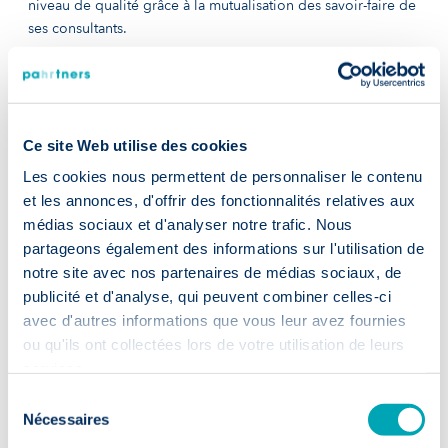
niveau de qualité grâce à la mutualisation des savoir-faire de
ses consultants.
Le consultant RH, un levier stratégique
pour l’avenir
Ce site Web utilise des cookies
Faire appel à un consultant RH, c’est faire le choix d’une gestion
Les cookies nous permettent de personnaliser le contenu
plus
humaine
, plus
stratégique
et plus
efficace
des ressources
et les annonces, d'offrir des fonctionnalités relatives aux
humaines. Pour les entreprises, c’est un levier de performance
médias sociaux et d'analyser notre trafic. Nous
durable
. Pour les candidats, c’est un accompagnement
partageons également des informations sur l'utilisation de
rassurant
et porteur de sens. Et pour les cabinets comme
notre site avec nos partenaires de médias sociaux, de
PaHRtners
, c’est un métier de
passion
et
d’engagement
, au
service de l’épanouissement professionnel de chacun.
publicité et d'analyse, qui peuvent combiner celles-ci
avec d'autres informations que vous leur avez fournies
ou qu'ils ont collectées lors de votre utilisation de leurs
FAQ : Les 5 questions les plus
services.
fréquentes sur le Leadership 2.0
Sélection
Nécessaires
du
1) Quelles sont les principales missions d’un consultant RH ?
consentement