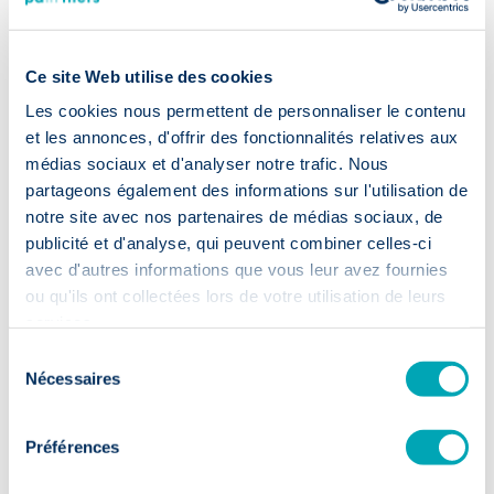
prisés par les recruteurs pour approfondir un profil ou pour
trouver des candidats. Afin de
rester cohérent
, votre profil
professionnel sur les réseaux sociaux (Linkedin, Viadeo…) doit
Ce site Web utilise des cookies
être en
adéquation avec votre candidature
. Ajoutez votre
Professional Headline (Titre) en ligne avec le titre de votre CV,
Les cookies nous permettent de personnaliser le contenu
détaillez vos expériences et demandez des recommandations.
et les annonces, d'offrir des fonctionnalités relatives aux
médias sociaux et d'analyser notre trafic. Nous
Investir du temps pour rendre votre CV plus attractif ne
partageons également des informations sur l'utilisation de
pourra qu’augmenter le taux de réponse des recruteurs.
notre site avec nos partenaires de médias sociaux, de
Pensez également à le faire évoluer en fonction des retours
publicité et d'analyse, qui peuvent combiner celles-ci
des recruteurs.
avec d'autres informations que vous leur avez fournies
Votre CV est-il prêt ?
ou qu'ils ont collectées lors de votre utilisation de leurs
services.
Contactez-nous
dès maintenant !
Sélection
Nécessaires
du
consentement
Pour vous tenir au courant de l’actualité RH, de nos offres
Préférences
d’emploi et autres sujets liés aux secteurs des sciences de la vie
et de l’industrie, rejoignez-nous vite sur
LinkedIn
ou visitez le