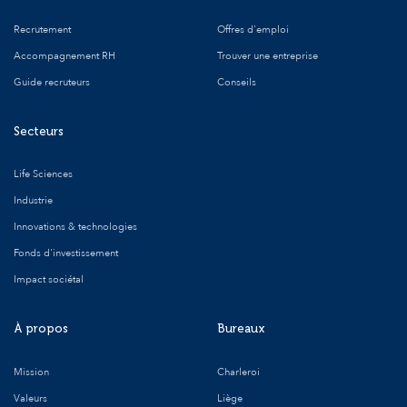
Recrutement
Offres d'emploi
Accompagnement RH
Trouver une entreprise
Guide recruteurs
Conseils
Secteurs
Life Sciences
Industrie
Innovations & technologies
Fonds d'investissement
Impact sociétal
À propos
Bureaux
Mission
Charleroi
Valeurs
Liège