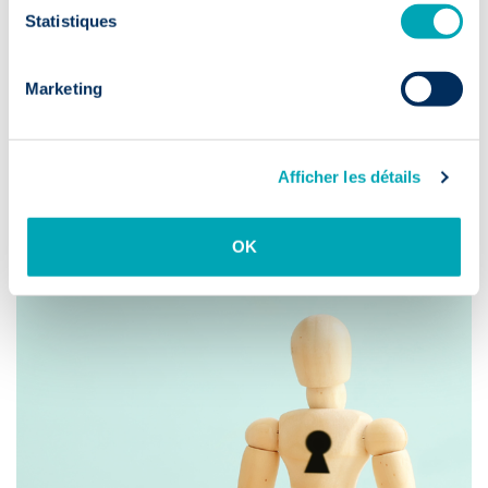
reste de notre
site web
!
Statistiques
Marketing
Partager
Afficher les détails
Blog
Actualité & conseils
OK