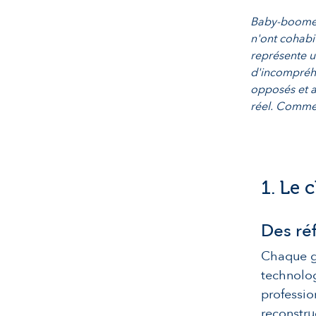
Baby-boomers
n'ont cohabi
représente un
d'incompréhe
opposés et at
réel. Commen
1. Le 
Des réf
Chaque g
technolog
professio
reconstru