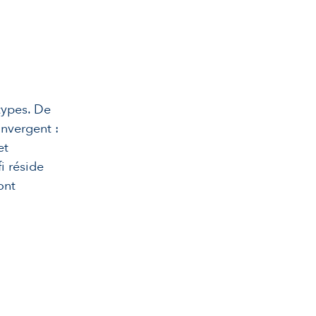
otypes. De
nvergent :
et
i réside
ont