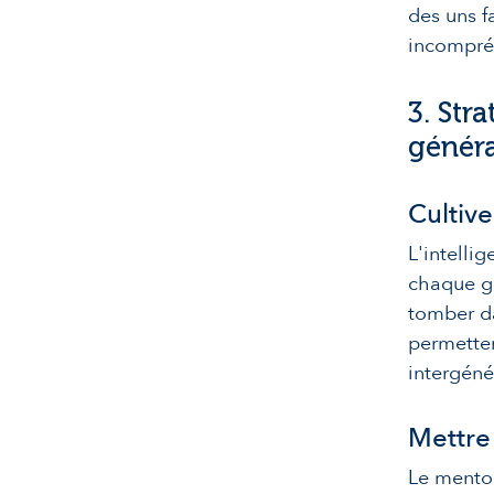
des uns f
incompré
3. Str
généra
Cultive
L'intelli
chaque gé
tomber da
permetten
intergéné
Mettre
Le mentor