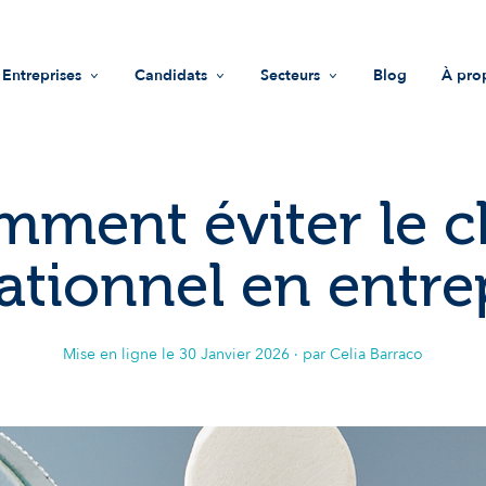
Entreprises
Candidats
Secteurs
Blog
À pro
Recrutement
Offres d'emploi
Life Sciences
Mis
Accompagnement RH
Trouver une entreprise
Industrie
Vale
ment éviter le 
Guide recruteurs
Conseils
Innovations & technologies
Équ
ationnel en entrep
Fonds d'investissement
Nous
Impact sociétal
Not
Mise en ligne le
30 Janvier 2026
· par Celia Barraco