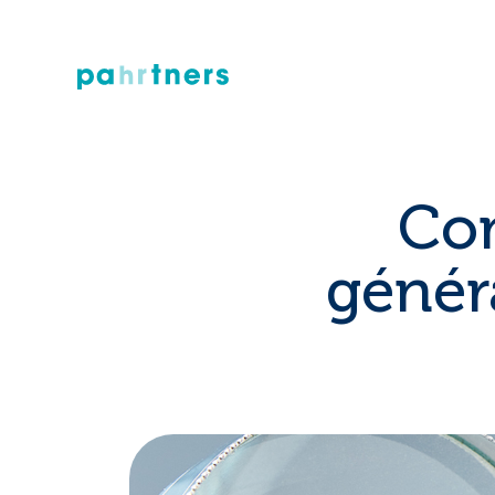
Com
génér