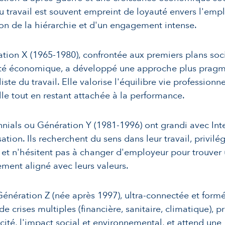
u travail est souvent empreint de loyauté envers l'emp
ion de la hiérarchie et d'un engagement intense.
tion X (1965-1980), confrontée aux premiers plans soc
lité économique, a développé une approche plus pragm
iste du travail. Elle valorise l'équilibre vie professionne
le tout en restant attachée à la performance.
nnials ou Génération Y (1981-1996) ont grandi avec Inte
ation. Ils recherchent du sens dans leur travail, privilég
té et n'hésitent pas à changer d'employeur pour trouver
ment aligné avec leurs valeurs.
 Génération Z (née après 1997), ultra-connectée et form
e crises multiples (financière, sanitaire, climatique), pr
icité, l'impact social et environnemental, et attend une