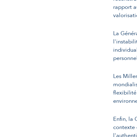
rapport a
valorisat
La Généra
l'instabi
individual
personnel
Les Mille
mondialis
flexibili
environne
Enfin, la
contexte d
l'authent