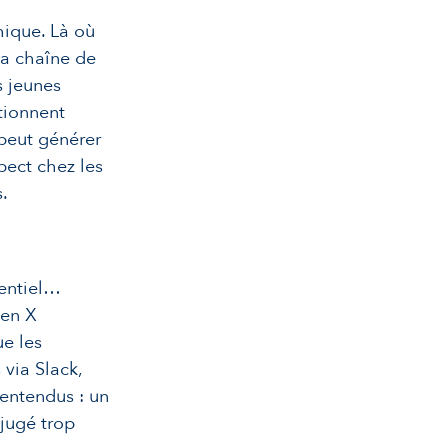
hique. Là où
la chaîne de
 jeunes
stionnent
 peut générer
pect chez les
.
sentiel…
Gen X
ue les
via Slack,
entendus : un
jugé trop