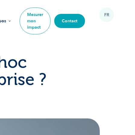
Mesurer
FR
pos
mon
Contact
impact
sion
urs
choc
ipe
rise ?
 rejoindre
re impact