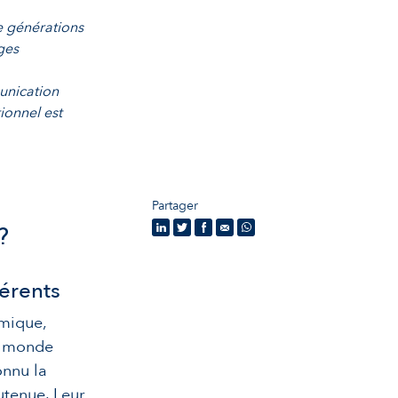
e générations
ges
unication
ionnel est
Partager
?
férents
mique,
du monde
onnu la
utenue. Leur