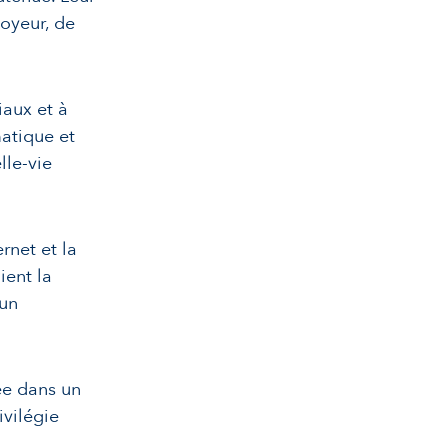
loyeur, de
iaux et à
atique et
lle-vie
rnet et la
ient la
 un
ée dans un
ivilégie