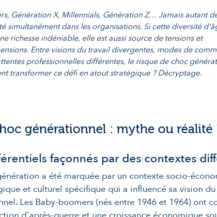
, Génération X, Millennials, Génération Z… Jamais autant d
té simultanément dans les organisations. Si cette diversité d'â
e richesse indéniable, elle est aussi source de tensions et
nsions. Entre visions du travail divergentes, modes de comm
tentes professionnelles différentes, le risque de choc générat
t transformer ce défi en atout stratégique ? Décryptage.
choc générationnel : mythe ou réalité 
érentiels façonnés par des contextes dif
énération a été marquée par un contexte socio-écono
ique et culturel spécifique qui a influencé sa vision 
nnel. Les Baby-boomers (nés entre 1946 et 1964) ont c
ction d'après-guerre et une croissance économique so