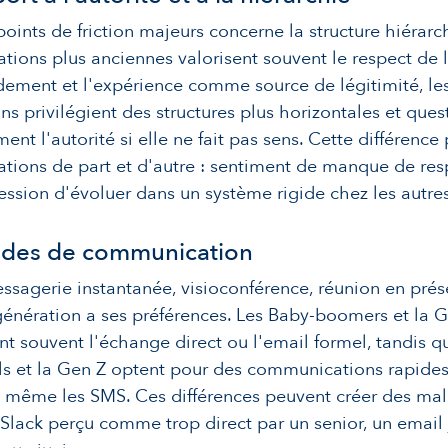
points de friction majeurs concerne la structure hiérarc
ations plus anciennes valorisent souvent le respect de 
ment et l'expérience comme source de légitimité, les
ns privilégient des structures plus horizontales et que
ment l'autorité si elle ne fait pas sens. Cette différence
rations de part et d'autre : sentiment de manque de res
ession d'évoluer dans un système rigide chez les autres
des de communication
ssagerie instantanée, visioconférence, réunion en pré
nération a ses préférences. Les Baby-boomers et la 
ent souvent l'échange direct ou l'email formel, tandis q
ls et la Gen Z optent pour des communications rapides 
 même les SMS. Ces différences peuvent créer des mal
lack perçu comme trop direct par un senior, un email 