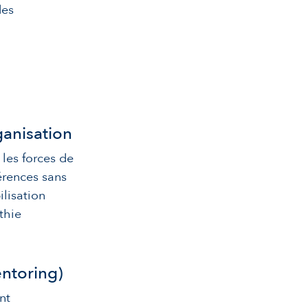
des
ganisation
 les forces de
érences sans
ilisation
thie
entoring)
nt