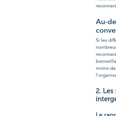
reconnais
Au-del
conve
Si les di
nombreus
reconnais
bienveill
moins da
l'organis
2. Les
interg
Le rapp