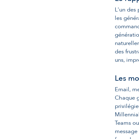
L'un des 
les génér
commande
génératio
naturelle
des frust
uns, impr
Les mo
Email, me
Chaque gé
privilégi
Millennia
Teams ou
message S