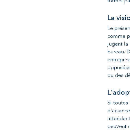
formel pa
La vis
Le présen
comme pre
jugent la
bureau. D
entreprise
opposées 
ou des d
L'adop
Si toutes
d'aisance 
attendent
peuvent 