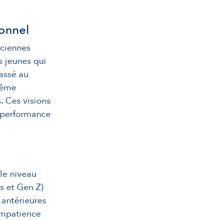
ionnel
nciennes
 jeunes qui
passé au
même
s. Ces visions
 performance
 le niveau
ls et Gen Z)
 antérieures
impatience