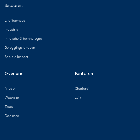
Sectoren
Life Sciences
Industrie
Innovatie & technologie
Beleggingsfondsen
Sociale impact
Over ons
Kantoren
Missie
Charleroi
Waarden
Luik
Team
Doe mee