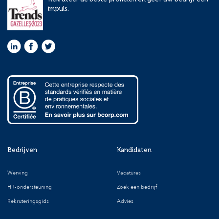
impuls.
Bedrijven
Kandidaten
Werving
Vacatures
HR-ondersteuning
Zoek een bedrijf
Rekruteringsgids
Advies