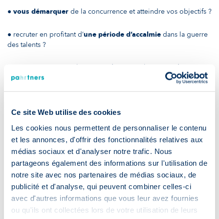
●
vous démarquer
de la concurrence et atteindre vos objectifs ?
● recruter en profitant d’
une période d’accalmie
dans la guerre
des talents ?
Vous avez maintenant l’occasion d’anticiper la reprise des
activités et de vous consacrer aux projets RH qui créent une
réelle valeur-ajoutée à votre organisation.
PaHRtners vous accompagne dans vos différents projets tels que
Ce site Web utilise des cookies
:
Les cookies nous permettent de personnaliser le contenu
et les annonces, d'offrir des fonctionnalités relatives aux
● vos recrutements,
médias sociaux et d'analyser notre trafic. Nous
partageons également des informations sur l'utilisation de
● l’évaluation de vos talents : Assessment/Development Center,
notre site avec nos partenaires de médias sociaux, de
publicité et d'analyse, qui peuvent combiner celles-ci
● la mise en place de votre processus d’
onboarding
,
avec d'autres informations que vous leur avez fournies
ou qu'ils ont collectées lors de votre utilisation de leurs
● l’anticipation et la planification stratégique des RH,