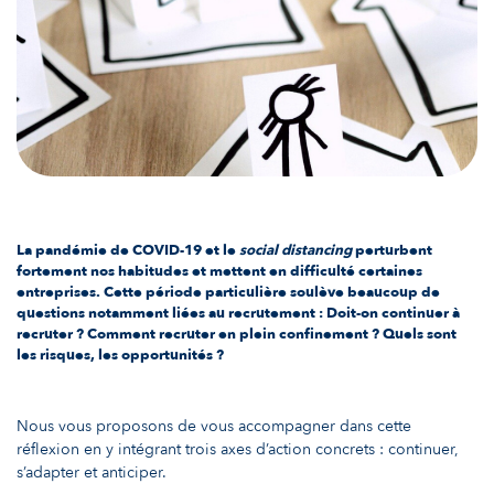
La pandémie de COVID-19 et le
social distancing
perturbent
fortement nos habitudes et mettent en difficulté certaines
entreprises. Cette période particulière soulève beaucoup de
questions notamment liées au recrutement : Doit-on continuer à
recruter ? Comment recruter en plein confinement ? Quels sont
les risques, les opportunités ?
Nous vous proposons de vous accompagner dans cette
réflexion en y intégrant trois axes d’action concrets : continuer,
s’adapter et anticiper.