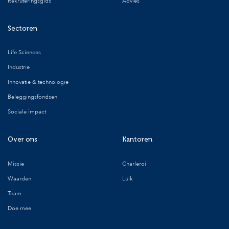
Rekruteringsgids
Advies
Sectoren
Life Sciences
Industrie
Innovatie & technologie
Beleggingsfondsen
Sociale impact
Over ons
Kantoren
Missie
Charleroi
Waarden
Luik
Team
Doe mee