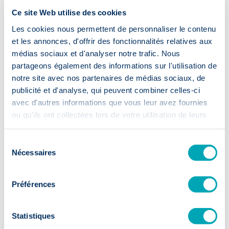
bestuursmodellen en hun belangrijkste beslissingen te
ontwikkelen. Elke opdracht wordt zo een hefboom voor
Ce site Web utilise des cookies
impact die onze eigen structuur overstijgt en zich op
Les cookies nous permettent de personnaliser le contenu
grotere schaal verspreidt.
et les annonces, d'offrir des fonctionnalités relatives aux
médias sociaux et d'analyser notre trafic. Nous
partageons également des informations sur l'utilisation de
→ Ons doel: onze CO2-voetafdruk
notre site avec nos partenaires de médias sociaux, de
publicité et d'analyse, qui peuvent combiner celles-ci
met 40 % verminderen tegen 2026.
avec d'autres informations que vous leur avez fournies
ou qu'ils ont collectées lors de votre utilisation de leurs
Bekijk het rapport
services.
Sélection
Nécessaires
du
consentement
Préférences
Statistiques