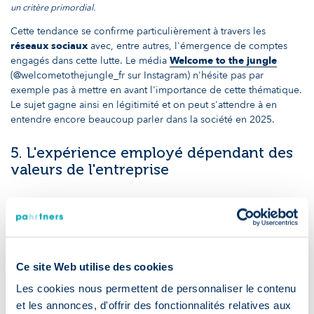
un critère primordial.
Cette tendance se confirme particulièrement à travers les
réseaux sociaux
avec, entre autres, l'émergence de comptes
engagés dans cette lutte. Le média
Welcome to the jungle
(@welcometothejungle_fr sur Instagram) n'hésite pas par
exemple pas à mettre en avant l'importance de cette thématique.
Le sujet gagne ainsi en légitimité et on peut s'attendre à en
entendre encore beaucoup parler dans la société en 2025.
5. L'expérience employé dépendant des
valeurs de l'entreprise
Bien plus que de simples termes à choisir, les entreprises sont
désormais appelées à accorder une
attention toute particulière
à leurs valeurs et à l'image qu'elles renvoient
. En effet, la
culture d'entreprise
devient un élément significatif de
l'engagement et la rétention des employés. Les candidats sont
Ce site Web utilise des cookies
de plus en plus enclins à choisir des employeurs dont les valeurs
Les cookies nous permettent de personnaliser le contenu
et les actions sont en phase avec les leurs, quitte à rejeter les
et les annonces, d'offrir des fonctionnalités relatives aux
entreprises qui ne répondent pas à leurs attentes, notamment en