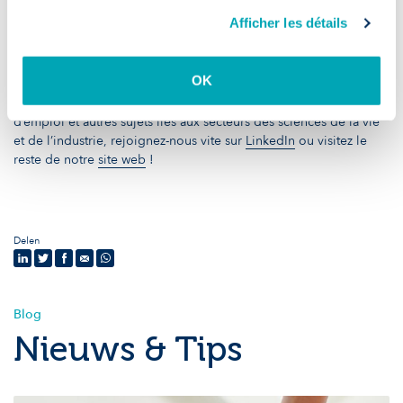
Les défis actuels des ressources humaines : Naviguer dans une
société en constante mutation
Afficher les détails
8 questions à se poser avant d'accepter un job
OK
Pour vous tenir au courant de l’actualité RH, de nos offres
d’emploi et autres sujets liés aux secteurs des sciences de la vie
et de l’industrie, rejoignez-nous vite sur
LinkedIn
ou visitez le
reste de notre
site web
!
Delen
Blog
Nieuws & Tips