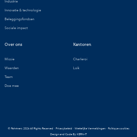
Industrie
Innovatie & technologie
Beleggingsfondsen
Sociale impact
Over ons
Kantoren
Missie
Charleroi
Waarden
Luik
Team
Doe mee
©
Pahrtners
2026 All Rights Reserved
·
Privacybeleid
·
Wettelijke Vermeldingen
·
Politique cookies
Design and Code By
KERN-IT