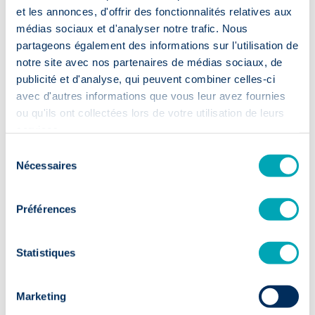
et les annonces, d'offrir des fonctionnalités relatives aux
médias sociaux et d'analyser notre trafic. Nous
Articles PaHRtners liés :
partageons également des informations sur l'utilisation de
Parole d’expert : l’Executive Appraisal avec Emmanuelle
notre site avec nos partenaires de médias sociaux, de
Geniets
publicité et d'analyse, qui peuvent combiner celles-ci
avec d'autres informations que vous leur avez fournies
ou qu'ils ont collectées lors de votre utilisation de leurs
Pour vous tenir au courant de l’actualité RH, de nos offres
services.
d’emploi et autres sujets liés aux secteurs des sciences de la vie
et de l’industrie, rejoignez-nous vite sur
LinkedIn
ou visitez le
Sélection
reste de notre
site web
!
Nécessaires
du
consentement
Préférences
Delen
Statistiques
Blog
Marketing
Nieuws & Tips