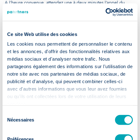
A l’heure convenue, attendez une à deux minutes l’appel du
recruteur. Si celui-ci ne se manifeste pas mais qu’il semble
connecté et disponible,
prenez l’initiative de lancer l’appel
, il
vous répondra par messagerie s’il est en retard.
A la fin de l’appel, remerciez votre interlocuteur et renseignez-
Ce site Web utilise des cookies
vous sur les prochaines étapes du processus de sélection.
N’hésitez pas à lui envoyer un bref message par email pour
Les cookies nous permettent de personnaliser le contenu
confirmer votre motivation pour le poste suite à la discussion.
et les annonces, d'offrir des fonctionnalités relatives aux
médias sociaux et d'analyser notre trafic. Nous
Nous espérons que ces conseils seront utiles à votre recherche
partageons également des informations sur l'utilisation de
d’emploi. N’hésitez pas à nous rejoindre sur les réseaux sociaux
notre site avec nos partenaires de médias sociaux, de
afin d’être tenu au courant de nos prochains articles.
publicité et d'analyse, qui peuvent combiner celles-ci
avec d'autres informations que vous leur avez fournies
PaHRtners vous accompagne dans votre
ou qu'ils ont collectées lors de votre utilisation de leurs
évolution professionnelle
services.
A la recherche d'un job en life sciences ou en industrie ?
Sélection
Nécessaires
du
Contactez-nous
dès maintenant.
consentement
Préférences