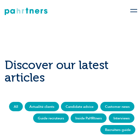
Discover our latest
articles
All
Actualité clients
Candidate advice
Customer news
Guide recruteurs
Inside PaHRtners
Interviews
Recruiters guide