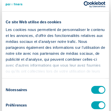
Ce site Web utilise des cookies
Les cookies nous permettent de personnaliser le contenu
et les annonces, d'offrir des fonctionnalités relatives aux
médias sociaux et d'analyser notre trafic. Nous
partageons également des informations sur l'utilisation de
notre site avec nos partenaires de médias sociaux, de
publicité et d'analyse, qui peuvent combiner celles-ci
avec d'autres informations que vous leur avez fournies
ou qu'ils ont collectées lors de votre utilisation de leurs
services.
21 February 2025
· Recruiters guide
Sélection
Comment évaluer efficacement les
Nécessaires
du
soft skills lors du recrutement ?
consentement
Préférences
Read more