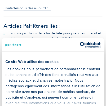
Contactez-nous dès aujourd’hui
Articles PaHRtners liés :
Et si nous profitions de la fin de l’été pour prendre du recul et
revisiter nos pratiques managériales ? (1/3)
Continuons à profiter de l’été pour prendre du recul et
revisiter nos pratiques managériales. (2/3)
Clôturons cet été avec un dernier article pour prendre du recul
et revisiter nos pratiques managériales. (3/3)
Ce site Web utilise des cookies
Les cookies nous permettent de personnaliser le contenu
et les annonces, d'offrir des fonctionnalités relatives aux
Pour vous tenir au courant de l’actualité RH, de nos offres
médias sociaux et d'analyser notre trafic. Nous
d’emploi et autres sujets liés aux secteurs des sciences de la vie
partageons également des informations sur l'utilisation de
et de l’industrie, rejoignez-nous vite sur
LinkedIn
ou visitez le
reste de notre
site web
!
notre site avec nos partenaires de médias sociaux, de
publicité et d'analyse, qui peuvent combiner celles-ci
avec d'autres informations que vous leur avez fournies