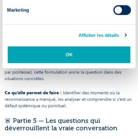
Ce qu’elle permet de faire :
Identifier des lacunes dans la
Marketing
communication interne et ajuster les pratiques de partage
d’information à l’échelle de l’équipe.
Question 12 — Y a-t-il des situations où tu
Afficher les détails
as eu l’impression que ton travail n’était
pas reconnu à sa juste valeur ?
OK
Pourquoi la poser ?
Plutôt que de demander si le collaborateur
se sent reconnu (question à laquelle il répondra souvent « oui »
par politesse), cette formulation ancre la question dans des
situations concrètes.
Ce qu’elle permet de faire :
Identifier des moments où la
reconnaissance a manqué, les analyser et comprendre si c’est un
défaut systémique ou ponctuel.
🚨 Partie 5 — Les questions qui
déverrouillent la vraie conversation