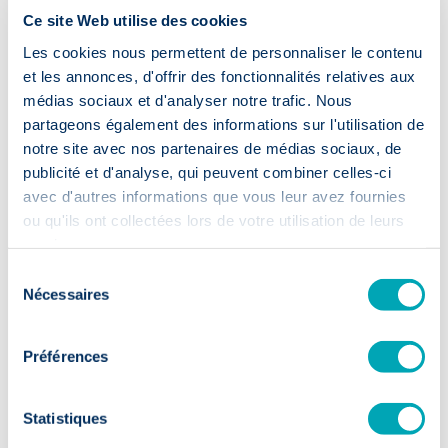
Ce site Web utilise des cookies
Question 10 — Qu’est-ce que je pourrais
Les cookies nous permettent de personnaliser le contenu
faire différemment pour mieux te
et les annonces, d'offrir des fonctionnalités relatives aux
soutenir ?
médias sociaux et d'analyser notre trafic. Nous
Pourquoi la poser ?
Cette question demande un réel courage
partageons également des informations sur l'utilisation de
managarial, et c’est précisément pour cela qu’elle créé une
notre site avec nos partenaires de médias sociaux, de
rupture dans la dynamique de l’entretien. Elle inverse les rôles.
publicité et d'analyse, qui peuvent combiner celles-ci
avec d'autres informations que vous leur avez fournies
Ce qu’elle permet de faire :
Obtenir un retour honnête sur les
ou qu'ils ont collectées lors de votre utilisation de leurs
pratiques managariales et instaurer une culture de feedback
services.
bidirectionnel qui renforce la confiance.
Sélection
Question 11 — Est-ce que tu te sens
Nécessaires
du
suffisamment informé(e) des évolutions
consentement
de l’entreprise qui te concernent ?
Préférences
Pourquoi la poser ?
Le sentiment d’être tenu à l’écart des
décisions est l’un des facteurs de désengagement les plus
Statistiques
fréquents, et l’un des moins visible pour le management.