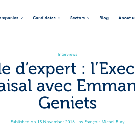
ompanies
Candidates
Sectors
Blog
About u
Recruitment
Jobs
Life Sciences
Missi
HR support
Find a company
Industry
Values
Interviews
e d’expert : l’Exe
Recruiters guide
Advices
Innovation & technology
Team
aisal avec Emman
Investment Funds
Join u
Geniets
Societal Impact
Our i
Published on
15 November 2016
· by François-Michel Bury