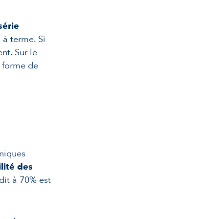
série
 à terme. Si
t. Sur le
 forme de
hniques
ilité des
dit à 70% est