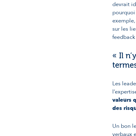
devrait i
pourquoi 
exemple, 
sur les l
feedback 
« Il n
terme
Les leade
l’experti
valeurs 
des risq
Un bon le
verbaux e