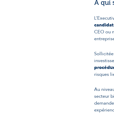
A qui 
L’Executi
candidat
CEO ou m
entrepris
Sollicité
investiss
procédur
risques li
Au niveau
secteur b
demande
expérienc