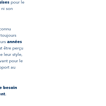
uises
pour le
 ni son
 connu
 toujours
eurs
années
t être perçu
 leur style,
vant pour le
apport au
ce besoin
ent
.