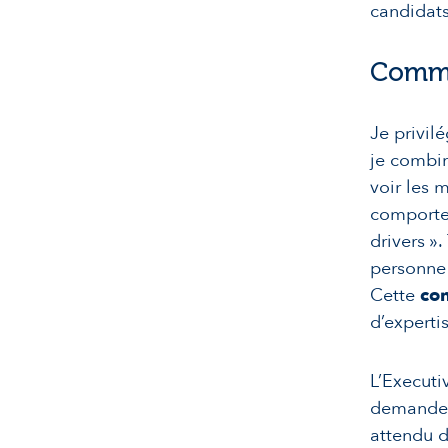
candidats
Commen
Je privil
je combin
voir les 
comportem
drivers 
personne
Cette
con
d’experti
L’Executi
demandeur
attendu d