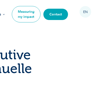
Measuring
EN
s
Contact
my impact
on
cutive
uelle
s
mpact