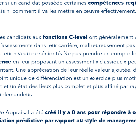
r si un candidat possède certaines
compétences req
is ni comment il va les mettre en œuvre effectivement,
.
les candidats aux
fonctions C-level
ont généralement
assessments dans leur carrière, malheureusement pas
 leur niveau de séniorité. Ne pas prendre en compte l
ience
en leur proposant un assessment « classique » peu
itant. Une appréciation de leur réelle valeur ajoutée, de
oint unique de différenciation est un exercice plus moti
 et un état des lieux plus complet et plus affiné par r
u demandeur.
ve Appraisal a été
créé il y a 8 ans pour répondre à 
iation prédictive par rapport au style de managem