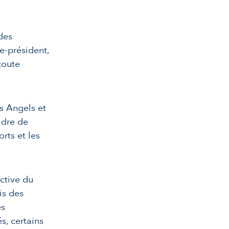
des
ce-président,
toute
ss Angels et
adre de
rts et les
ctive du
is des
es
s, certains