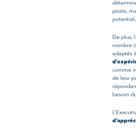
détermine
poste, ma
potentiel
De plus, 
nombre d’
adaptés à
d’expér
comme irr
de leur p
répondant
besoin d
L’Executi
d’appréc