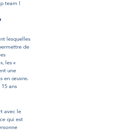
ip team !
?
nt lesquelles
permettre de
les
, les «
ent une
s en œuvre.
 15 ans
t avec le
ce qui est
ersonne