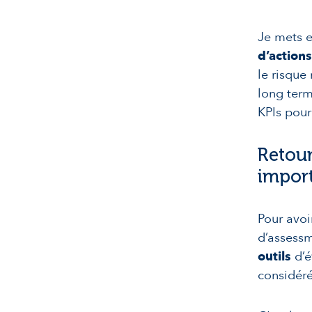
Je mets e
d’action
le risque
long ter
KPIs pour
Retour
impor
Pour avoi
d’assessm
outils
d’é
considéré