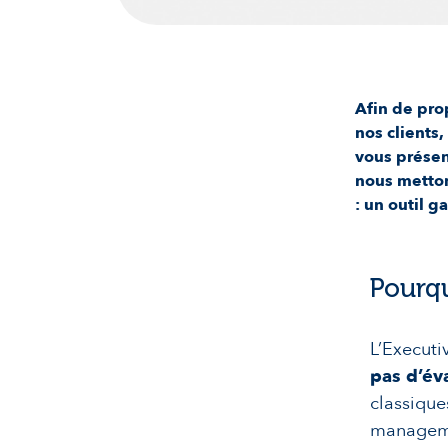
Afin de pro
nos clients
vous présen
nous metton
: un outil 
Pourqu
L’Executi
pas d’év
classique
managemen