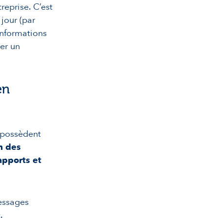
reprise. C’est
jour (par
informations
ner un
en
t possèdent
on des
apports et
essages
.