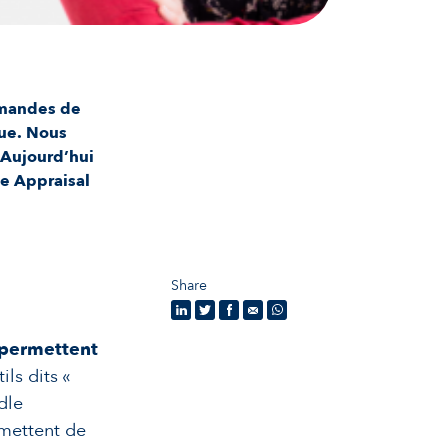
emandes de
que. Nous
 Aujourd’hui
e Appraisal
Share
 permettent
tils dits «
dle
mettent de