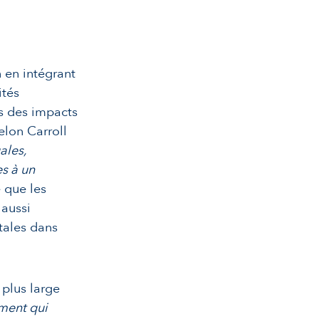
n en intégrant
ités
is des impacts
elon Carroll
ales,
es à un
 que les
 aussi
tales dans
 plus large
ment qui