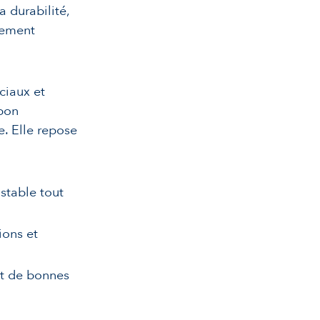
a durabilité,
pement
ciaux et
 bon
. Elle repose
stable tout
ions et
et de bonnes