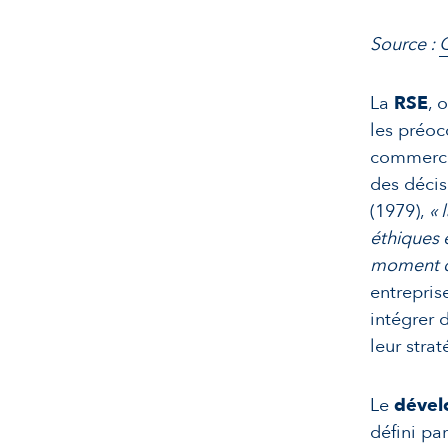
Source :
Q
La
RSE
, 
les préoc
commercia
des décis
(1979),
« 
éthiques 
moment 
entrepris
intégrer 
leur strat
Le
dével
défini p