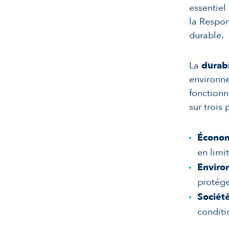
essentiel
la Respon
durable.
La
durabi
environne
fonctionn
sur trois p
Écono
en limi
Enviro
protége
Sociét
conditi