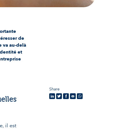
ortante
téresser de
e va au-delà
dentité et
ntreprise
Share
elles
, il est