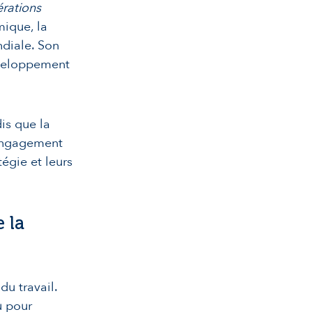
rations
mique, la
ndiale. Son
éveloppement
is que la
’engagement
tégie et leurs
 la
u travail.
u pour