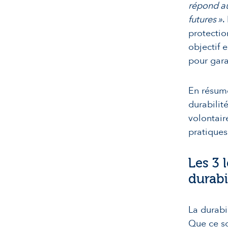
répond au
futures »
.
protectio
objectif 
pour gara
En résumé
durabilit
volontair
pratiques
Les 3 
durabi
La durabi
Que ce so