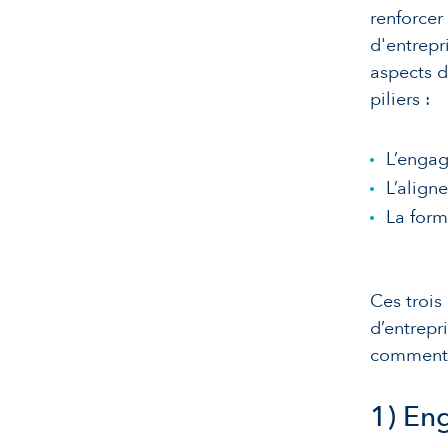
renforcer 
d'entrepr
aspects d
piliers :
L’engag
L’align
La form
Ces trois
d’entrepr
comment c
1) Eng