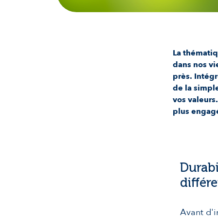
La thématiq
dans nos vie
près. Intégr
de la simpl
vos valeurs
plus engagé
Durabi
différ
Avant d'i