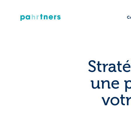
C
Straté
une p
votr