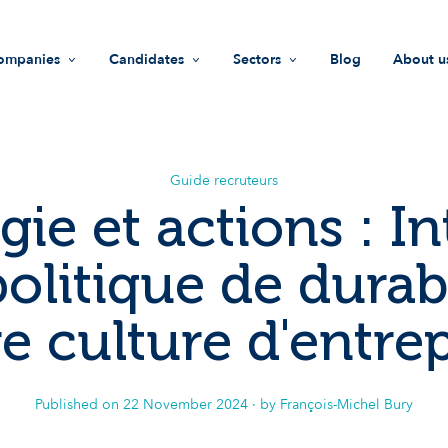
ompanies
Candidates
Sectors
Blog
About u
Recruitment
Jobs
Life Sciences
Missi
HR support
Find a company
Industry
Values
Guide recruteurs
gie et actions : I
Recruiters guide
Advices
Innovation & technology
Team
olitique de durabi
Investment Funds
Join u
e culture d'entre
Societal Impact
Our i
Published on
22 November 2024
· by François-Michel Bury