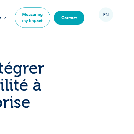
Measuring
EN
s
Contact
my impact
on
ntégrer
lité à
s
prise
mpact