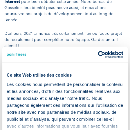
Internet
pour bien débuter cette année. Notre bureau de
Gosselies fera bientôt peau neuve aussi, et nous allons
poursuivre nos projets de développement tout au long de
l’année.
D’ailleurs, 2021 annonce très certainement l’un ou l’autre projet
de recrutement pour compléter notre équipe. Gardez un œil
attentif !
2021
sera certainement
l’année de la collaboration pour
PaHRtners
. Profitons-en d’ailleurs pour vous souhaiter à nouveau
une excellente année !
Ce site Web utilise des cookies
Les cookies nous permettent de personnaliser le contenu
et les annonces, d'offrir des fonctionnalités relatives aux
Pour vous tenir au courant de l’actualité RH, de nos offres
médias sociaux et d'analyser notre trafic. Nous
d’emploi et autres sujets liés aux secteurs des sciences de la vie
et de l’industrie, rejoignez-nous vite sur
LinkedIn
ou visitez le
partageons également des informations sur l'utilisation de
reste de notre
site web
!
notre site avec nos partenaires de médias sociaux, de
publicité et d'analyse, qui peuvent combiner celles-ci
avec d'autres informations que vous leur avez fournies