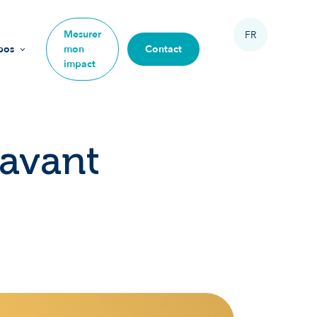
Mesurer
FR
pos
mon
Contact
impact
sion
urs
 avant
ipe
 rejoindre
re impact