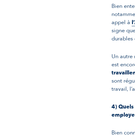
Bien ente
notamment
appel à
l
signe que
durables 
Un autre 
est encor
travaille
sont régu
travail, 
4)
Quels 
employe
Bien conn