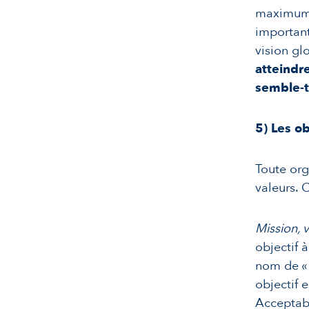
maximum d
important
vision gl
atteindr
semble-t-
5)
Les ob
Toute org
valeurs. 
Mission, v
objectif à
nom de 
objectif 
Acceptabl