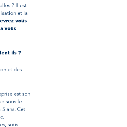
es ? Il est
sation et la
devrez-vous
la vous
ent-ils ?
ion et des
prise est son
ue sous le
 5 ans. Cet
e,
es, sous-