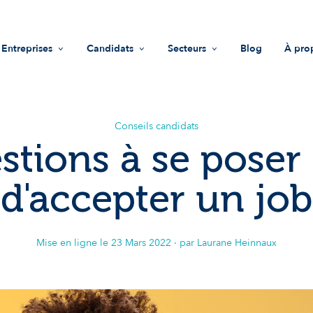
Entreprises
Candidats
Secteurs
Blog
À pro
Recrutement
Offres d'emploi
Life Sciences
Mis
Accompagnement RH
Trouver une entreprise
Industrie
Vale
Conseils candidats
stions à se poser
Guide recruteurs
Conseils
Innovations & technologies
Équ
d'accepter un job
Fonds d'investissement
Nous
Impact sociétal
Not
Mise en ligne le
23 Mars 2022
· par Laurane Heinnaux