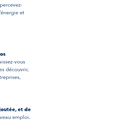
 percevez-
’énergie et
vos
naissez-vous
s découvrir,
treprises,
joutée, et de
uveau emploi.