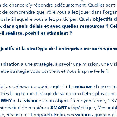
e chance d’y répondre adéquatement. Quelles sont-ell
 de comprendre quel rôle vous allez jouer dans l’organi
obale à laquelle vous allez participer. Quels
objectifs 
e, dans quels délais et avec quelles ressources ? Ce
il réaliste, positif et stimulant ?
jectifs et la stratégie de l’entreprise me correspond
anisation a une stratégie, à savoir une mission, une vis
Cette stratégie vous convient et vous inspire-t-elle ?
ision, valeurs
: de quoi s’agit-il ? La
mission
d’une entre
 très long terme. Il s'agit de sa raison d'être, plus conn
«
WHY
». La
vision
est son objectif à moyen terme, à 3 à
est décliné de manière «
SMART
» (Spécifique, Mesurabl
e, Réaliste et Temporel). Enfin, ses
valeurs,
quant à ell