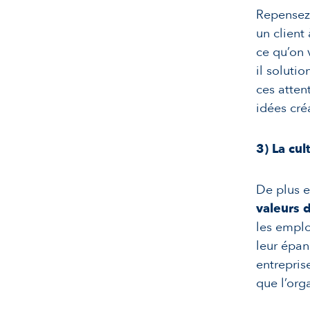
Repensez 
un client
ce qu’on 
il soluti
ces atten
idées cré
3)
La cul
De plus e
valeurs 
les emplo
leur épan
entrepris
que l’org