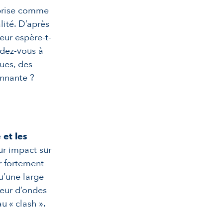
eprise comme
lité. D’après
eur espère-t-
ndez-vous à
ues, des
onnante ?
 et les
ur impact sur
r fortement
u’une large
ueur d’ondes
u « clash ».