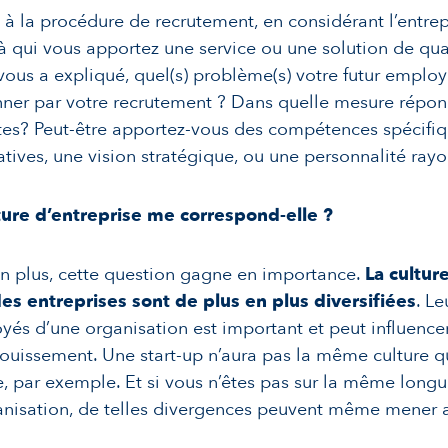
à la procédure de recrutement, en considérant l’entr
 à qui vous apportez une service ou une solution de qua
vous a expliqué, quel(s) problème(s) votre futur employ
onner par votre recrutement ? Dans quelle mesure répo
tes? Peut-être apportez-vous des compétences spécifiq
atives, une vision stratégique, ou une personnalité ray
ture d’entreprise me correspond-elle ?
n plus, cette question gagne en importance.
La culture
des entreprises sont de plus en plus diversifiées
. Le
yés d’une organisation est important et peut influence
ouissement. Une start-up n’aura pas la même culture q
e, par exemple. Et si vous n’êtes pas sur la même long
anisation, de telles divergences peuvent même mener a