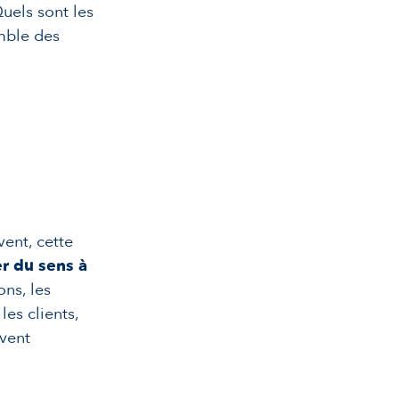
uels sont les
mble des
vent, cette
r du sens à
ons, les
les clients,
uvent