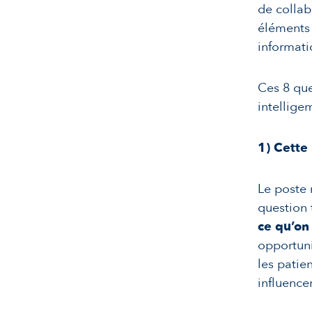
de collab
éléments 
informati
Ces 8 que
intellige
1)
Cette 
Le poste 
question
ce qu’on 
opportunit
les patie
influence