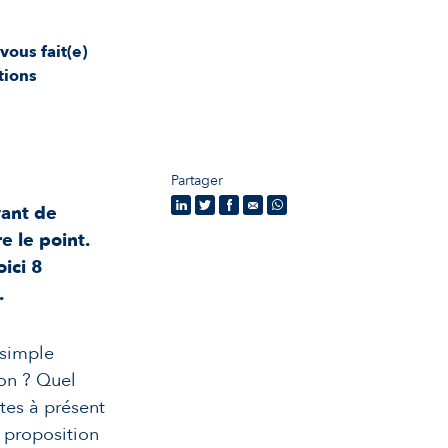
ous fait(e)
tions
Partager
vant de
e le point.
oici 8
.
 simple
ion ? Quel
êtes à présent
e proposition