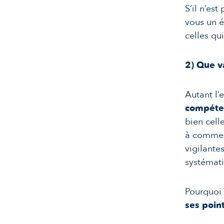
S’il n’es
vous un é
celles qu
2)
Que va
Autant l’
compéte
bien cell
à commen
vigilante
systémat
Pourquoi 
ses poin