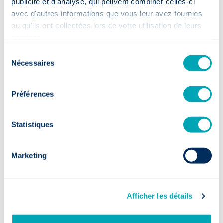
publicité et d'analyse, qui peuvent combiner celles-ci
avec d'autres informations que vous leur avez fournies
ou qu'ils ont collectées lors de votre utilisation de leurs
services.
Sélection
Nécessaires
du
consentement
28 Mai 2027
·
Préférences
L’entretien annuel comme outil de
rétention.
Statistiques
Lire plus
Marketing
Afficher les détails