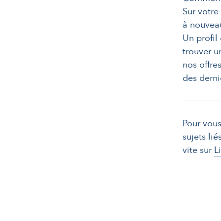
Sur votre
à nouveau
Un profi
trouver u
nos offre
des derni
Pour vous
sujets lié
vite sur
L