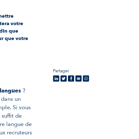
mettre
tera votre
edIn que
ur que votre
Partager
 langues
?
i dans un
mple. Si vous
 suffit de
tre langue de
ux recruteurs