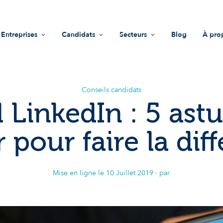
Entreprises
Candidats
Secteurs
Blog
À pro
Recrutement
Offres d'emploi
Life Sciences
Mis
Accompagnement RH
Trouver une entreprise
Industrie
Vale
Conseils candidats
l LinkedIn : 5 ast
Guide recruteurs
Conseils
Innovations & technologies
Équ
r pour faire la dif
Fonds d'investissement
Nous
Impact sociétal
Not
Mise en ligne le
10 Juillet 2019
· par