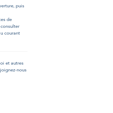
verture, puis
ces de
à
consulter
au courant
oi et autres
rejoignez-nous