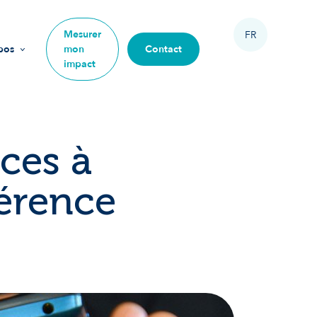
Mesurer
FR
pos
mon
Contact
impact
sion
urs
uces à
ipe
férence
 rejoindre
re impact