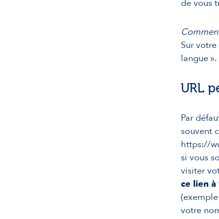
de vous t
Comment 
Sur votre
langue ».
URL p
Par défau
souvent c
https://w
si vous s
visiter v
ce lien à
(exemple 
votre nom