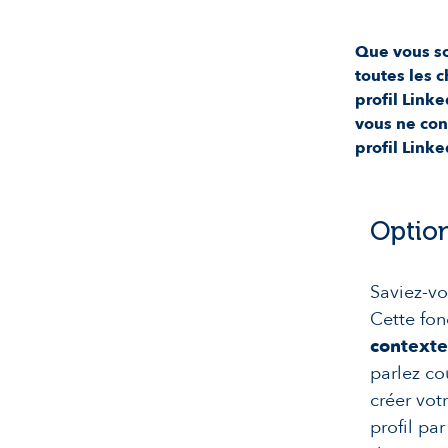
Que vous so
toutes les 
profil Link
vous ne con
profil Linke
Option
Saviez-vo
Cette fon
contexte
parlez cou
créer vot
profil pa