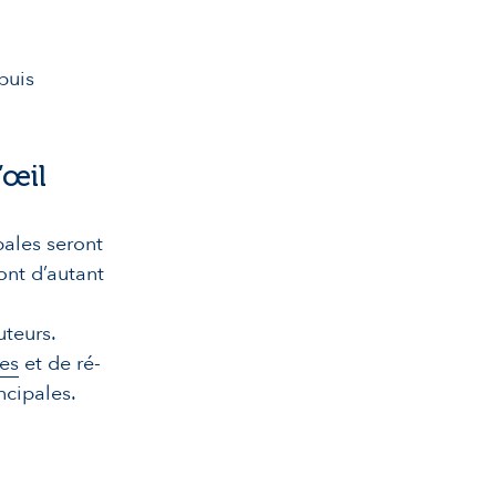
puis
’œil
pales seront
ont d’autant
s
uteurs.
es
et de ré-
ncipales.