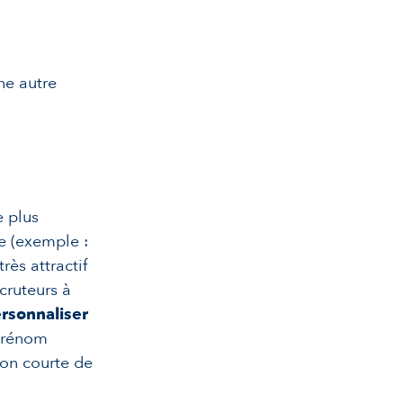
une autre
e plus
e (exemple :
ès attractif
ecruteurs à
rsonnaliser
 prénom
on courte de