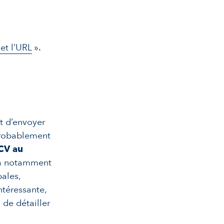
 et l’URL
».
t d’envoyer
probablement
 CV au
ra notamment
ales,
ntéressante,
 de détailler