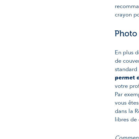
recommand
crayon po
Photo
En plus d
de couver
standard 
permet d
votre prof
Par exemp
vous ête
dans la 
libres de 
Comment 