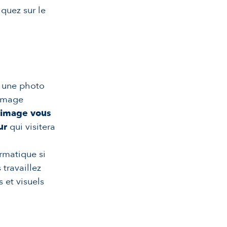
quez sur le
r une photo
 image
 image vous
eur
qui visitera
rmatique si
s
travaillez
 et visuels