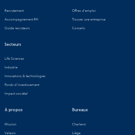
Recrutement
Offres d'emploi
Accompagnement RH
Trouver une entreprise
Guide recruteurs
Conseils
Secteurs
Life Sciences
Industrie
Innovations & technologies
Fonds d'investissement
Impact sociétal
À propos
Bureaux
Mission
Charleroi
Valeurs
Liège