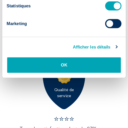
durable
Statistiques
✅ 9/10
Marketing
90% de candidats en poste après 1 an :
des fondations solides pour votre
Afficher les détails
équipe.
OK
Qualité de
service
⭐️⭐️⭐️️⭐️️