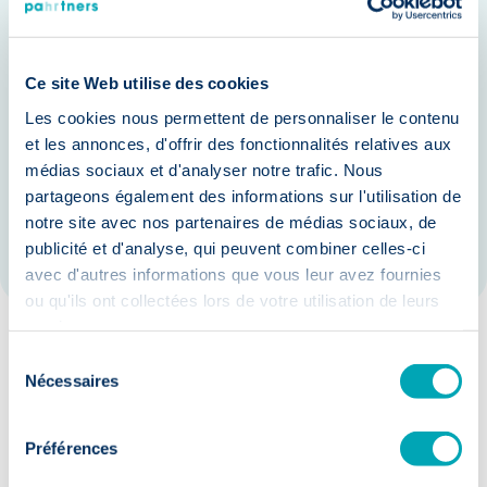
Une réduction significative du taux
de rotation du personnel.
Ce site Web utilise des cookies
Un renforcement de la performance
globale de vos équipes.
Les cookies nous permettent de personnaliser le contenu
et les annonces, d'offrir des fonctionnalités relatives aux
Un avantage concurrentiel grâce à
médias sociaux et d'analyser notre trafic. Nous
l'acquisition des meilleurs talents du
partageons également des informations sur l'utilisation de
notre site avec nos partenaires de médias sociaux, de
marché.
publicité et d'analyse, qui peuvent combiner celles-ci
avec d'autres informations que vous leur avez fournies
ou qu'ils ont collectées lors de votre utilisation de leurs
services.
Sélection
Nos garanties :
Nécessaires
du
consentement
Préférences