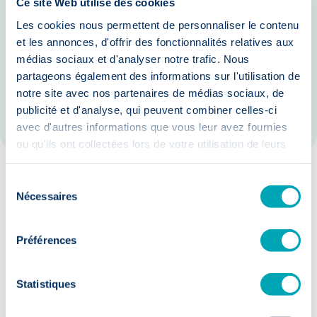
Ce site Web utilise des cookies
Mise en place de plans d'action pour
Les cookies nous permettent de personnaliser le contenu
améliorer l'engagement des salariés.
et les annonces, d'offrir des fonctionnalités relatives aux
médias sociaux et d'analyser notre trafic. Nous
Optimisation de la politique de
partageons également des informations sur l'utilisation de
rémunération et des avantages
notre site avec nos partenaires de médias sociaux, de
sociaux.
publicité et d'analyse, qui peuvent combiner celles-ci
avec d'autres informations que vous leur avez fournies
ou qu'ils ont collectées lors de votre utilisation de leurs
services.
Sélection
Nos garanties :
Nécessaires
du
consentement
Préférences
Statistiques