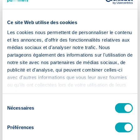
Ce site Web utilise des cookies
Les cookies nous permettent de personnaliser le contenu
Recrutement
et les annonces, d'offrir des fonctionnalités relatives aux
accéléré
médias sociaux et d'analyser notre trafic. Nous
partageons également des informations sur l'utilisation de
notre site avec nos partenaires de médias sociaux, de
⏱️ 2 semaines
publicité et d'analyse, qui peuvent combiner celles-ci
avec d'autres informations que vous leur avez fournies
Premiers CVs sous 14 jours: votre
ou qu'ils ont collectées lors de votre utilisation de leurs
recrutement passe à la vitesse
services.
supérieure.
Sélection
Nécessaires
du
consentement
Préférences