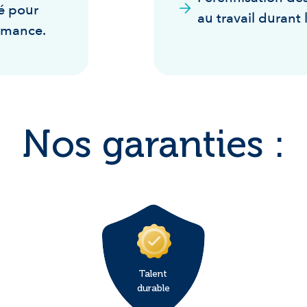
é pour
au travail durant 
ormance.
Nos garanties :
Talent
durable