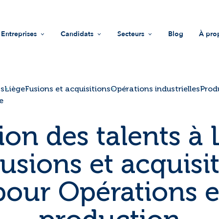
Entreprises
Candidats
Secteurs
Blog
À pro
Recrutement
Offres d'emploi
Life Sciences
Mis
Accompagnement RH
Trouver une entreprise
Industrie
Vale
ts
Liège
Fusions et acquisitions
Opérations industrielles
Prod
e
Guide recruteurs
Conseils
Innovations & technologies
Équ
ion des talents à 
Fonds d'investissement
Nous
usions et acquisi
Impact sociétal
Not
pour Opérations e