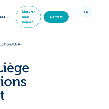
Mesurer
FR
pos
mon
Contact
impact
sion
urs
uction
M&A
ipe
Liège
 rejoindre
tions
re impact
t