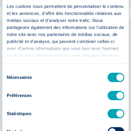
Les cookies nous permettent de personnaliser le contenu
et les annonces, d'offrir des fonctionnalités relatives aux
médias sociaux et d'analyser notre trafic. Nous
partageons également des informations sur l'utilisation de
Bénéfices concrets pour votre entreprise
notre site avec nos partenaires de médias sociaux, de
En intégrant l'IA dans votre stratégie RH, vous pouvez vous
attendre à des avantages significatifs :
publicité et d'analyse, qui peuvent combiner celles-ci
Réduction des coûts : Automatisez
avec d'autres informations que vous leur avez fournies
les tâches administratives et
ou qu'ils ont collectées lors de votre utilisation de leurs
services.
optimisez les processus RH pour
Sélection
réduire les dépenses opérationnelles.
Nécessaires
du
Amélioration de la productivité :
consentement
Libérez votre équipe RH des tâches
Préférences
répétitives et permettez-leur de se
concentrer sur des initiatives
Statistiques
stratégiques.