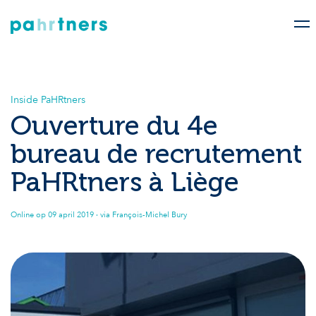
Inside PaHRtners
Ouverture du 4e
bureau de recrutement
PaHRtners à Liège
Online op
09 april 2019
· via François-Michel Bury