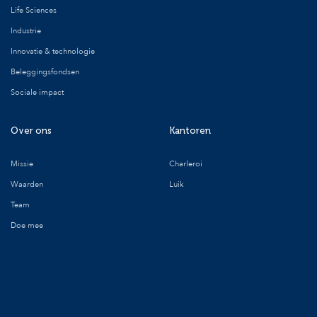
Life Sciences
Industrie
Innovatie & technologie
Beleggingsfondsen
Sociale impact
Over ons
Kantoren
Missie
Charleroi
Waarden
Luik
Team
Doe mee