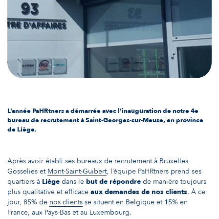
L’année PaHRtners a démarrée avec l’inauguration de notre 4e
bureau de recrutement à Saint-Georges-sur-Meuse, en province
de Liège.
Après avoir établi ses bureaux de recrutement à Bruxelles,
Gosselies et
Mont-Saint-Guibert
, l’équipe PaHRtners prend ses
quartiers à
Liège
dans le
but de répondre
de manière toujours
plus qualitative et efficace
aux demandes de nos clients
. À ce
jour, 85% de
nos clients
se situent en Belgique et 15% en
France, aux Pays-Bas et au Luxembourg.