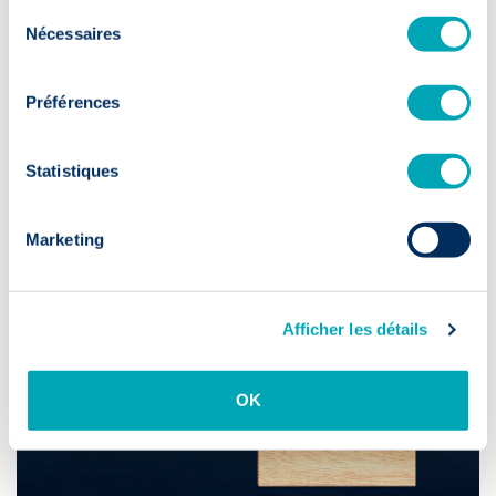
Enfin ! Nous sommes certifiés B
Sélection
Corp™.
Nécessaires
du
consentement
Meer lezen
Préférences
Statistiques
Marketing
Afficher les détails
OK