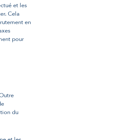
ctué et les
er. Cela
ecrutement en
axes
ment pour
 Outre
de
ction du
ne et les