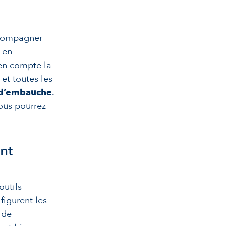
ccompagner
 en
 en compte la
 et toutes les
 d’embauche
.
ous pourrez
nt
outils
figurent les
 de