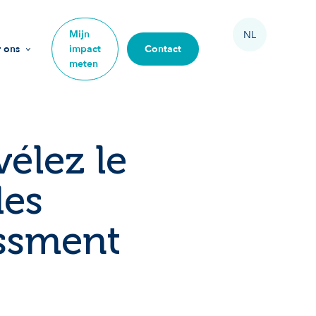
Mijn
NL
 ons
impact
Contact
meten
ssie
arden
vélez le
am
des
e mee
essment
ze impact