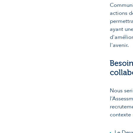
Communiqu
actions d
permettra
ayant une
d'amélio
l'avenir.
Besoin
collab
Nous ser
l’Assessm
recruteme
contexte 
Le Deve