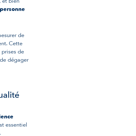
, et bien
a personne
mesurer de
ent. Cette
 prises de
e de dégager
ualité
ience
st essentiel
.