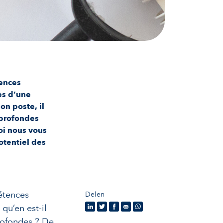
tences
ès d’une
n poste, il
 profondes
oi nous vous
otentiel des
pétences
Delen
qu’en est-il
rofondes ? De