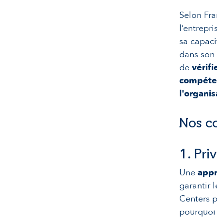
Selon Fra
l’entrepr
sa capacit
dans son 
de
vérif
compéten
l'organis
Nos co
1. Pri
Une
appr
garantir 
Centers p
pourquoi 