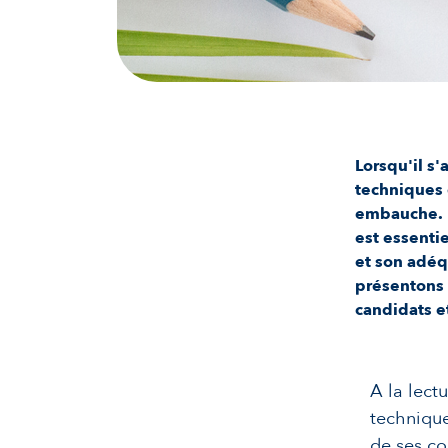
Lorsqu'il s'
techniques 
embauche. P
est essenti
et son adéq
présentons 
candidats e
A la lect
technique
de ses c