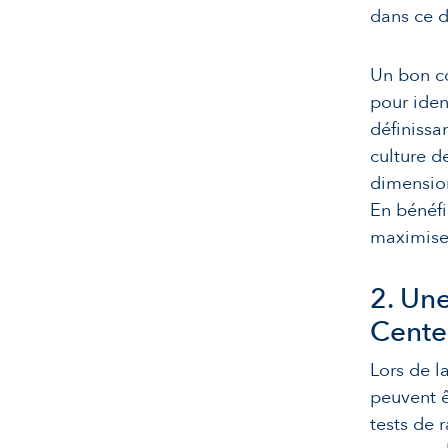
dans ce 
Un bon c
pour iden
définissa
culture d
dimension
En bénéfi
maximiser
2. Un
Center
Lors de l
peuvent ê
tests de 