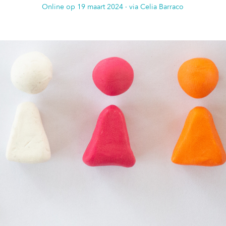
Online op
19 maart 2024
· via Celia Barraco