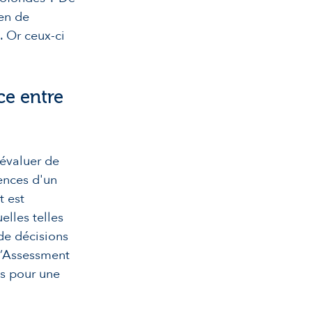
ien de
. Or ceux-ci
ce entre
évaluer de
ences d'un
t est
elles telles
 de décisions
l’Assessment
ts pour une