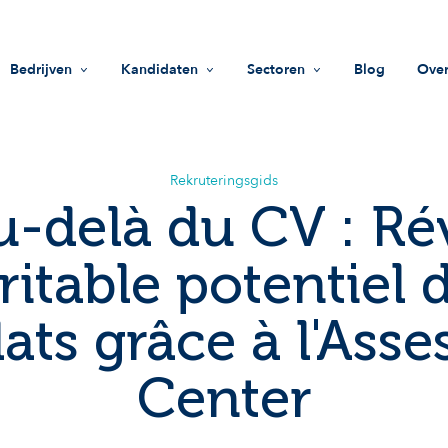
Bedrijven
Kandidaten
Sectoren
Blog
Over
Werving
Vacatures
Life Sciences
Mi
HR-ondersteuning
Zoek een bedrijf
Industrie
Wa
Rekruteringsgids
u-delà du CV : Ré
Rekruteringsgids
Advies
Innovatie & technologie
Te
ritable potentiel 
Beleggingsfondsen
Do
ats grâce à l'Ass
Sociale impact
On
Center