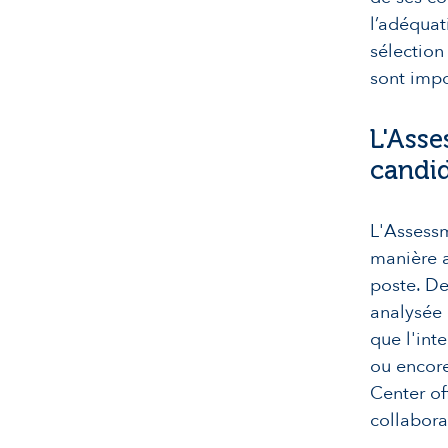
l’adéquat
sélection
sont impo
L'Asse
candid
L'Assessm
manière a
poste. De
analysée 
que l'inte
ou encore
Center of
collabora