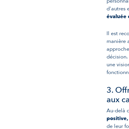
personnal
d'autres
évaluée 
Il est re
manière a
approche 
décision.
une visio
fonction
3. Off
aux c
Au-delà d
positive,
de leur fo