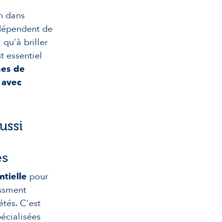
on dans
 dépendent de
 qu'à briller
t essentiel
mes de
 avec
ussi
es
tielle
pour
essment
tés. C'est
écialisées