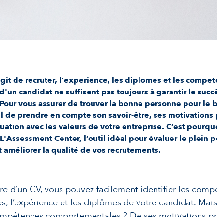
agit de recruter, l'expérience, les diplômes et les compé
d'un candidat ne suffisent pas toujours à garantir le succ
our vous assurer de trouver la bonne personne pour le bo
el de prendre en compte son savoir-être, ses motivations
uation avec les valeurs de votre entreprise. C’est pourqu
L'Assessment Center, l’outil idéal pour évaluer le plein p
t améliorer la qualité de vos recrutements.
ure d’un CV, vous pouvez facilement identifier les com
s, l’expérience et les diplômes de votre candidat. Mais 
ompétences comportementales ? De ses motivations p