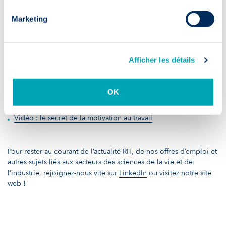
L’intégration dans un premier job ne se réalise pas du jour au
Marketing
lendemain, c’est un processus qui peut prendre plusieurs mois. Il
est normal d’avoir des hauts et des bas, soyez patients et faites-
vous confiance !
Afficher les détails
Articles PaHRtners liés :
OK
8 conseils pour trouver un emploi en sortant des études
12 questions à poser lors de votre entretien d’embauche
Vidéo : le secret de la motivation au travail
Pour rester au courant de l’actualité RH, de nos offres d’emploi et
autres sujets liés aux secteurs des sciences de la vie et de
l’industrie, rejoignez-nous vite sur
LinkedIn
ou visitez notre
site
web
!