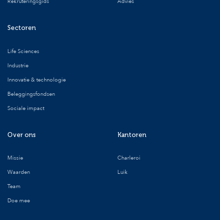
Rekruteringsgids
Advies
Sectoren
Life Sciences
Industrie
Innovatie & technologie
Beleggingsfondsen
Sociale impact
Over ons
Kantoren
Missie
Charleroi
Waarden
Luik
Team
Doe mee