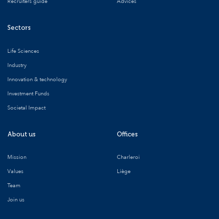
Recruiters guide
Advices
Sectors
Life Sciences
Industry
Innovation & technology
Investment Funds
Societal Impact
About us
Offices
Mission
Charleroi
Values
Liège
Team
Join us