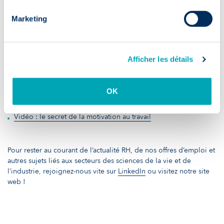
L’intégration dans un premier job ne se réalise pas du jour au
Marketing
lendemain, c’est un processus qui peut prendre plusieurs mois. Il
est normal d’avoir des hauts et des bas, soyez patients et faites-
vous confiance !
Afficher les détails
Articles PaHRtners liés :
OK
8 conseils pour trouver un emploi en sortant des études
12 questions à poser lors de votre entretien d’embauche
Vidéo : le secret de la motivation au travail
Pour rester au courant de l’actualité RH, de nos offres d’emploi et
autres sujets liés aux secteurs des sciences de la vie et de
l’industrie, rejoignez-nous vite sur
LinkedIn
ou visitez notre
site
web
!