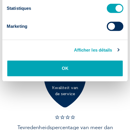
talent
Statistiques
✅ 9/10
Marketing
90% van de kandidaten is na 1 jaar nog
in dienst: een solide basis voor uw team.
Afficher les détails
OK
Kwaliteit van
de service
⭐️⭐️⭐️️⭐️️
Tevredenheidspercentage van meer dan