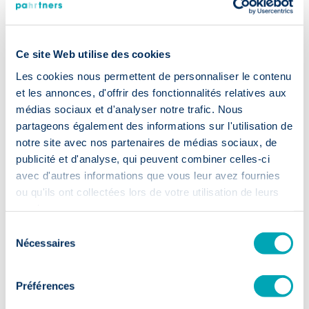
Ce site Web utilise des cookies
Les cookies nous permettent de personnaliser le contenu
et les annonces, d'offrir des fonctionnalités relatives aux
Versnelde
werving
médias sociaux et d'analyser notre trafic. Nous
partageons également des informations sur l'utilisation de
notre site avec nos partenaires de médias sociaux, de
⏱️ 2 weken
publicité et d'analyse, qui peuvent combiner celles-ci
avec d'autres informations que vous leur avez fournies
Eerste cv's binnen 14 dagen: uw werving
ou qu'ils ont collectées lors de votre utilisation de leurs
gaat in een hogere versnelling.
services.
Sélection
Nécessaires
du
consentement
Préférences
Blijvend