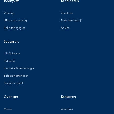
Bedrijven
Kandidaten
Werving
Vacatures
HR-ondersteuning
Zoek een bedrijf
Rekruteringsgids
Advies
Sectoren
Life Sciences
Industrie
Innovatie & technologie
Beleggingsfondsen
Sociale impact
Over ons
Kantoren
Missie
Charleroi