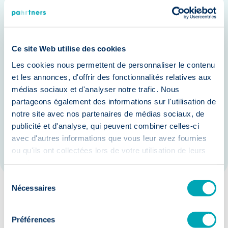
Crisisinterventie en -beheer
None
Directe ondersteuning bij
crisissituaties
Ce site Web utilise des cookies
Les cookies nous permettent de personnaliser le contenu
Begeleiding bij communicatie en
et les annonces, d'offrir des fonctionnalités relatives aux
media-optreden
médias sociaux et d'analyser notre trafic. Nous
partageons également des informations sur l'utilisation de
Ondersteuning bij juridische
notre site avec nos partenaires de médias sociaux, de
procedures
publicité et d'analyse, qui peuvent combiner celles-ci
avec d'autres informations que vous leur avez fournies
Implementatie van herstelplannen
ou qu'ils ont collectées lors de votre utilisation de leurs
services.
Sélection
Nécessaires
du
consentement
Onze garanties:
Préférences