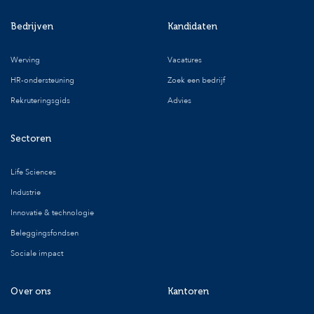
Bedrijven
Kandidaten
Werving
Vacatures
HR-ondersteuning
Zoek een bedrijf
Rekruteringsgids
Advies
Sectoren
Life Sciences
Industrie
Innovatie & technologie
Beleggingsfondsen
Sociale impact
Over ons
Kantoren