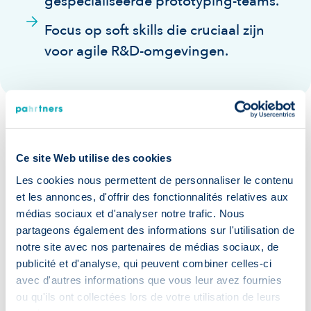
gespecialiseerde prototyping-teams.
Focus op soft skills die cruciaal zijn
voor agile R&D-omgevingen.
Onze garanties:
Ce site Web utilise des cookies
Les cookies nous permettent de personnaliser le contenu
et les annonces, d'offrir des fonctionnalités relatives aux
médias sociaux et d'analyser notre trafic. Nous
partageons également des informations sur l'utilisation de
notre site avec nos partenaires de médias sociaux, de
publicité et d'analyse, qui peuvent combiner celles-ci
Versnelde
avec d'autres informations que vous leur avez fournies
werving
ou qu'ils ont collectées lors de votre utilisation de leurs