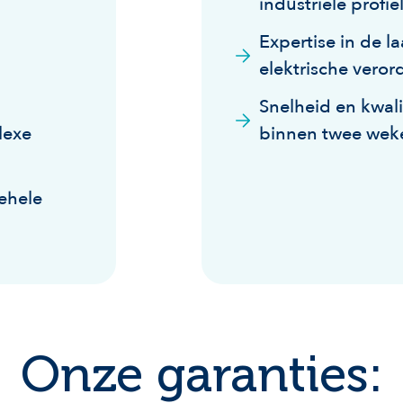
industriële profie
Expertise in de l
elektrische vero
Snelheid en kwalit
lexe
binnen twee wek
ehele
Onze garanties: