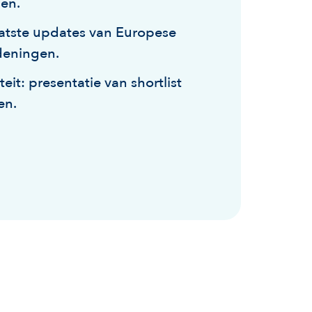
len.
aatste updates van Europese
rdeningen.
eit: presentatie van shortlist
en.