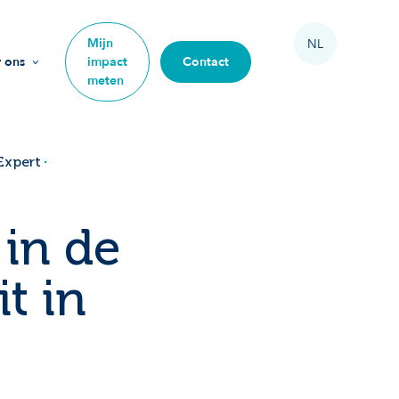
Mijn
NL
 ons
impact
Contact
meten
ssie
arden
Expert
am
 in de
e mee
it in
ze impact