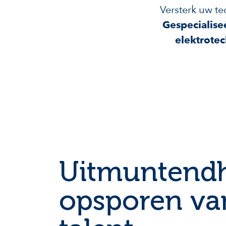
Versterk uw te
Gespecialise
elektrotec
Uitmuntendh
opsporen van