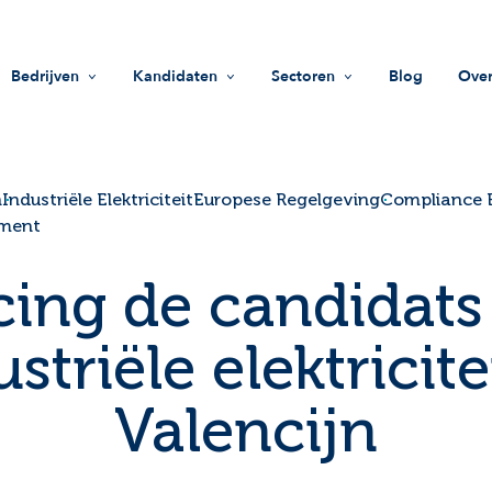
Bedrijven
Kandidaten
Sectoren
Blog
Over
Werving
Vacatures
Life Sciences
Mi
HR-ondersteuning
Zoek een bedrijf
Industrie
Wa
n
Industriële Elektriciteit
Europese Regelgeving
Compliance 
tment
Rekruteringsgids
Advies
Innovatie & technologie
Te
ing de candidats
Beleggingsfondsen
Do
striële elektricite
Sociale impact
On
Valencijn