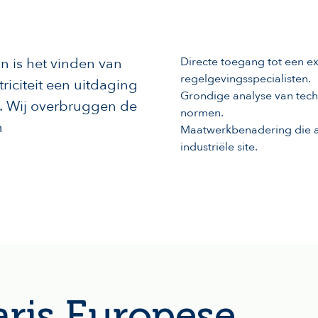
n is het vinden van
Directe toegang tot een ex
regelgevingsspecialisten.
triciteit een uitdaging
Grondige analyse van tec
t. Wij overbruggen de
normen.
n
Maatwerkbenadering die aan
industriële site.
aris Europese