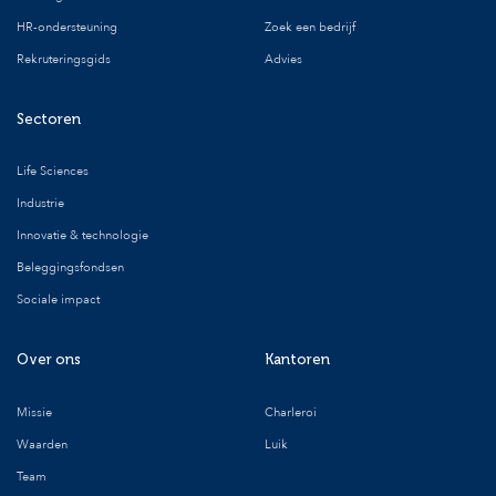
HR-ondersteuning
Zoek een bedrijf
Rekruteringsgids
Advies
Sectoren
Life Sciences
Industrie
Innovatie & technologie
Beleggingsfondsen
Sociale impact
Over ons
Kantoren
Missie
Charleroi
Waarden
Luik
Team