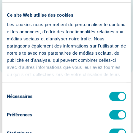
datatransmissie.
Schaalbare netwerkarchitecturen die
Ce site Web utilise des cookies
meegroeien met uw internationale
Les cookies nous permettent de personnaliser le contenu
et les annonces, d'offrir des fonctionnalités relatives aux
projecten.
médias sociaux et d'analyser notre trafic. Nous
Versterking van de innovatiekracht
partageons également des informations sur l'utilisation de
notre site avec nos partenaires de médias sociaux, de
door een stabiele technische basis.
publicité et d'analyse, qui peuvent combiner celles-ci
avec d'autres informations que vous leur avez fournies
ou qu'ils ont collectées lors de votre utilisation de leurs
services.
Sélection
Onze garanties:
Nécessaires
du
consentement
Préférences