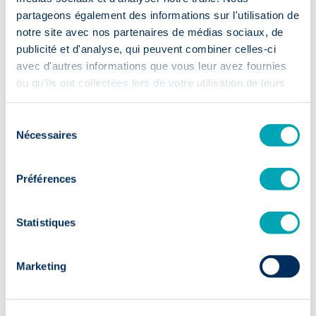
Onze garanties:
partageons également des informations sur l'utilisation de
notre site avec nos partenaires de médias sociaux, de
publicité et d'analyse, qui peuvent combiner celles-ci
avec d'autres informations que vous leur avez fournies
ou qu'ils ont collectées lors de votre utilisation de leurs
services.
Sélection
Nécessaires
du
Versnelde
consentement
werving
Préférences
⏱️ 2 weken
Statistiques
Eerste cv's binnen 14 dagen: uw werving
gaat in een hogere versnelling.
Marketing