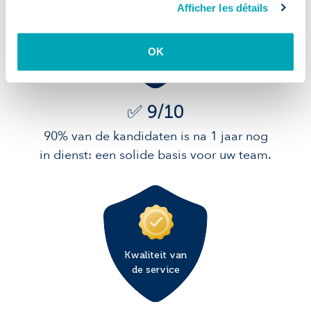
Afficher les détails
Blijvend
OK
talent
✅ 9/10
90% van de kandidaten is na 1 jaar nog
in dienst: een solide basis voor uw team.
Kwaliteit van
de service