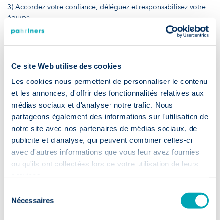
3) Accordez votre confiance, déléguez et responsabilisez votre
équipe
4) Informez votre équipe sur vos décisions liées à la situation
actuelle
5) Concentrez-vous sur la qualité des résultats et sur l’atteinte des
objectifs
Ce site Web utilise des cookies
6) Gardez vos collaborateurs motivés en leur donnant du
feedback constructif
Les cookies nous permettent de personnaliser le contenu
et les annonces, d'offrir des fonctionnalités relatives aux
Nous espérons que ces recommandations vous seront utiles.
médias sociaux et d'analyser notre trafic. Nous
Vous désirez en discuter repérez d'autres tendance ?
partageons également des informations sur l'utilisation de
notre site avec nos partenaires de médias sociaux, de
Contactez-nous
dès maintenant !
publicité et d'analyse, qui peuvent combiner celles-ci
avec d'autres informations que vous leur avez fournies
ou qu'ils ont collectées lors de votre utilisation de leurs
Articles PaHRtners liés :
services.
Coronavirus : recruter en temps de crise, une opportunité ?
Sélection
Comment attirer et fidéliser les talents ?
Nécessaires
du
Parole d’expert : un accompagnement professionnel réussi
consentement