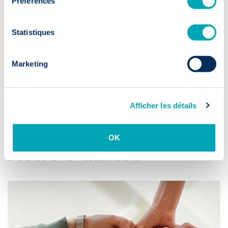
Préférences
Pour vous tenir au courant de l’actualité RH, de nos offres
d’emploi et autres sujets liés aux secteurs des sciences de la vie
Statistiques
et de l’industrie, rejoignez-nous vite sur
LinkedIn
ou visitez le
reste de notre
site web
!
Marketing
Share
Afficher les détails
Blog
OK
News & advice