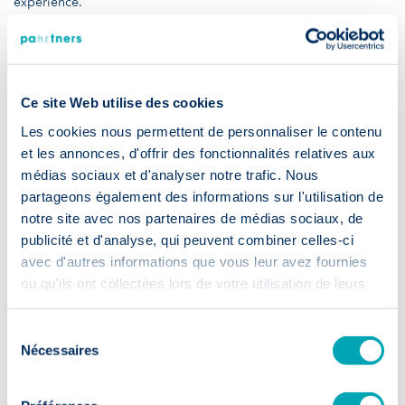
expérience.
Positivez
Vous connaitrez certainement des
échecs
: une candidature sans
Ce site Web utilise des cookies
réponse ou des refus.
Transformez-les
en force en appliquant
les conseils reçus aux prochaines opportunités. N’hésitez pas à
Les cookies nous permettent de personnaliser le contenu
demander un feedback après chaque entretien.
et les annonces, d'offrir des fonctionnalités relatives aux
médias sociaux et d'analyser notre trafic. Nous
Confiez votre recherche à un recruteur
partageons également des informations sur l'utilisation de
notre site avec nos partenaires de médias sociaux, de
Avez-vous déjà pensé à faire appel à des
recruteurs
? Ils
publicité et d'analyse, qui peuvent combiner celles-ci
s’avèrent être des alliés redoutables dans votre recherche
avec d'autres informations que vous leur avez fournies
d’emploi. En effet, en plus d’avoir accès à des
offres non
ou qu'ils ont collectées lors de votre utilisation de leurs
publiques
dont vous n’avez pas connaissance, ils prendront
services.
contact avec vous dès que votre profil correspondra à une de
ces offres. Ils disposent également de
nombreux outils
qui
Sélection
vous aideront à
évaluer vos compétences
et donneront de la
Nécessaires
du
crédibilité à votre candidature une fois approuvée.
consentement