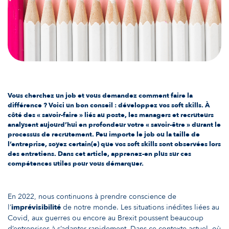
Vous cherchez un job et vous demandez comment faire la
différence ? Voici un bon conseil : développez vos soft skills. À
côté des « savoir-faire » liés au poste, les managers et recruteurs
analysent aujourd’hui en profondeur votre « savoir-être » durant le
processus de recrutement. Peu importe le job ou la taille de
l’entreprise, soyez certain(e) que vos soft skills sont observées lors
des entretiens. Dans cet article, apprenez-en plus sur ces
compétences utiles pour vous démarquer.
En 2022, nous continuons à prendre conscience de
l’
imprévisibilité
de notre monde. Les situations inédites liées au
Covid, aux guerres ou encore au Brexit poussent beaucoup
d’entreprises à s’adapter rapidement. Dans ce contexte actuel, où