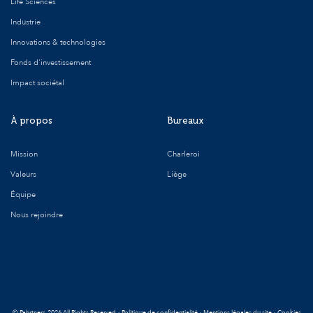
Life Sciences
Industrie
Innovations & technologies
Fonds d'investissement
Impact sociétal
À propos
Bureaux
Mission
Charleroi
Valeurs
Liège
Équipe
Nous rejoindre
©
Pahrtners
2026 All Rights Reserved
·
Politique de confidentialité
·
Mentions légales du site
·
Cookies