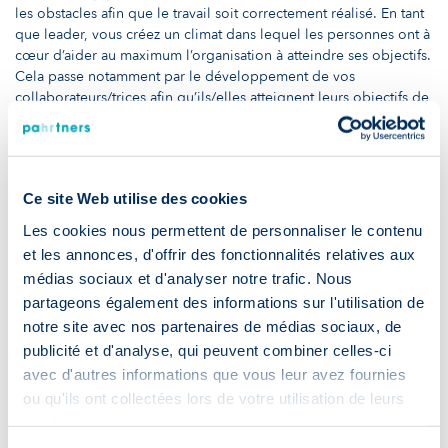
les obstacles afin que le travail soit correctement réalisé. En tant
que leader, vous créez un climat dans lequel les personnes ont à
cœur d’aider au maximum l’organisation à atteindre ses objectifs.
Cela passe notamment par le développement de vos
collaborateurs/trices afin qu’ils/elles atteignent leurs objectifs de
carrière, ainsi que les objectifs de l'organisation.
10. Adaptabilité
S’adapter, c’est pouvoir modifier son approche et son
Ce site Web utilise des cookies
comportement en temps réel. Grâce à cette faculté, vous êtes
Les cookies nous permettent de personnaliser le contenu
plus en phase avec les exigences de chaque situation. En plus
et les annonces, d'offrir des fonctionnalités relatives aux
de son utilité en entreprise, cet atout est essentiel dans un
médias sociaux et d'analyser notre trafic. Nous
monde changeant, tel que celui dans lequel nous vivons.
partageons également des informations sur l'utilisation de
Développer vos soft skills en 3 étapes
notre site avec nos partenaires de médias sociaux, de
publicité et d'analyse, qui peuvent combiner celles-ci
avec d'autres informations que vous leur avez fournies
Vous souhaitez développer certaines de ces soft skills ?
Commencez par
évaluer vos points forts et vos points
ou qu'ils ont collectées lors de votre utilisation de leurs
d’amélioration
. Pour cela, pensez à interroger vos
services.
collaborateurs/trices et/ou vos proches afin d’obtenir un