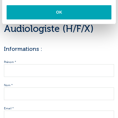
OK
La Louvière
Audiologiste (H/F/X)
Informations :
Prénom *
Nom *
Email *