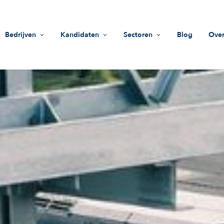
Bedrijven
Kandidaten
Sectoren
Blog
Over
Werving
Vacatures
Life Sciences
Mi
HR-ondersteuning
Zoek een bedrijf
Industrie
Wa
Rekruteringsgids
Advies
Innovatie & technologie
Te
Beleggingsfondsen
Do
Sociale impact
On