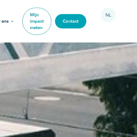
Mijn
NL
 ons
impact
Contact
meten
ssie
arden
am
e mee
ze impact