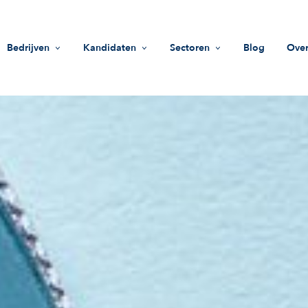
Bedrijven
Kandidaten
Sectoren
Blog
Over
Werving
Vacatures
Life Sciences
Mi
HR-ondersteuning
Zoek een bedrijf
Industrie
Wa
Rekruteringsgids
Advies
Innovatie & technologie
Te
Beleggingsfondsen
Do
Sociale impact
On