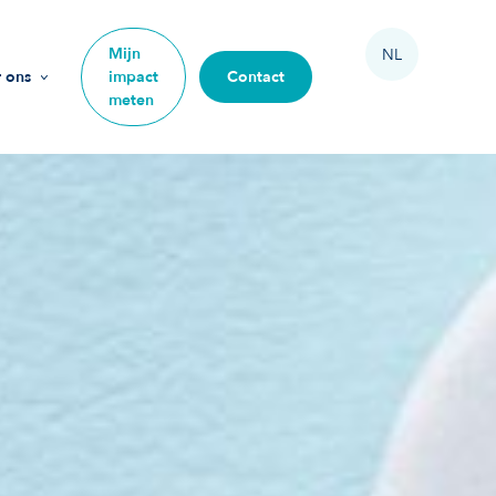
Mijn
NL
 ons
impact
Contact
meten
ssie
arden
am
e mee
ze impact