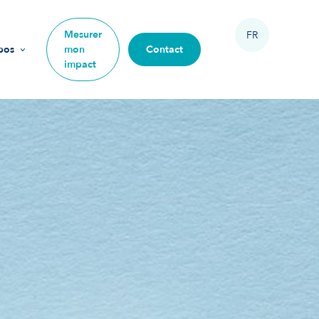
Mesurer
FR
pos
mon
Contact
impact
sion
urs
ipe
 rejoindre
re impact