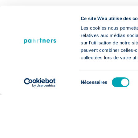
PARTAGER
Ce site Web utilise des c
Les cookies nous permetten
relatives aux médias socia
sur l'utilisation de notre 
peuvent combiner celles-ci
Opportunités professionnelles
collectées lors de votre uti
Nos dernière
Sélection
Nécessaires
offres d'empl
du
consentement
Ne
Employé(e)
administratif(ve) RH