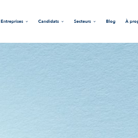
Entreprises
Candidats
Secteurs
Blog
À pro
Recrutement
Offres d'emploi
Life Sciences
Mis
Accompagnement RH
Trouver une entreprise
Industrie
Vale
Guide recruteurs
Conseils
Innovations & technologies
Équ
Fonds d'investissement
Nous
Impact sociétal
Not