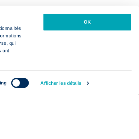
OK
ionnalités
formations
yse, qui
s ont
ing
Afficher les détails
Voir les 76 jobs
New
Ingénieur
Tech
Maintenance
Inst