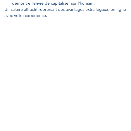
démontre l’envie de capitaliser sur l’humain.
Un salaire attractif reprenant des avantages extra-légaux, en ligne
avec votre expérience.
Votre candidature sera traitée en toute confidentialité,
conformément au RGPD. PaHRtners promeut la diversité, l’équité
et l’inclusion.
Postuler
EXPERIENCE
3 à 5 ans
TYPE DE FONCTION
Maintenance, Terrain & SAV
ACTIVITÉ