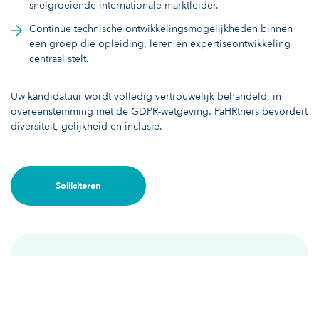
snelgroeiende internationale marktleider.
Continue technische ontwikkelingsmogelijkheden binnen
een groep die opleiding, leren en expertiseontwikkeling
centraal stelt.
Uw kandidatuur wordt volledig vertrouwelijk behandeld, in
overeenstemming met de GDPR-wetgeving. PaHRtners bevordert
diversiteit, gelijkheid en inclusie.
Solliciteren
ERVARING
0 tot 2 jaar
TYPE FUNCTIE
Financiën, Audit & Controle