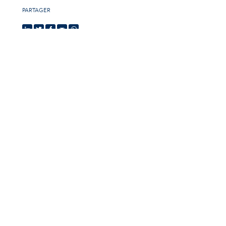
PARTAGER
Carrièremogelijkheden
Onze nieuwste
vacatures
Zie de 85 jobs
New
Office & Accounting Assistant
(H/F/X)