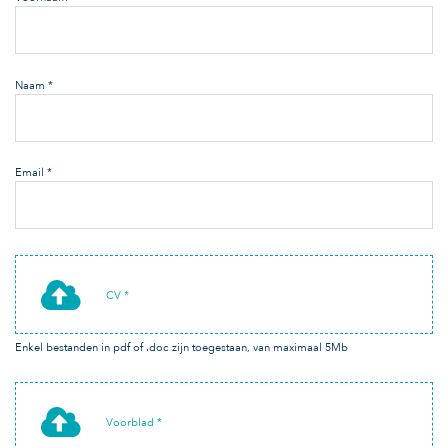
Naam *
Email *
CV *
Enkel bestanden in pdf of .doc zijn toegestaan, van maximaal 5Mb
Voorblad *