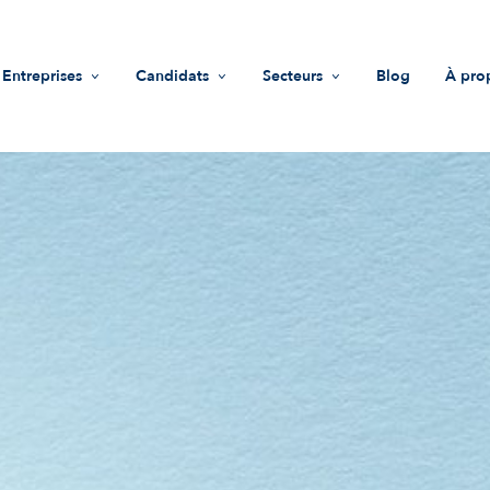
Entreprises
Candidats
Secteurs
Blog
À pro
Recrutement
Offres d'emploi
Life Sciences
Mis
Accompagnement RH
Trouver une entreprise
Industrie
Vale
Guide recruteurs
Conseils
Innovations & technologies
Équ
Fonds d'investissement
Nous
Impact sociétal
Not