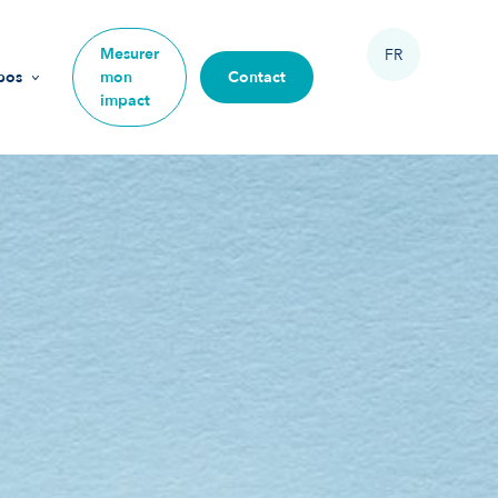
Mesurer
FR
pos
mon
Contact
impact
sion
urs
ipe
 rejoindre
re impact