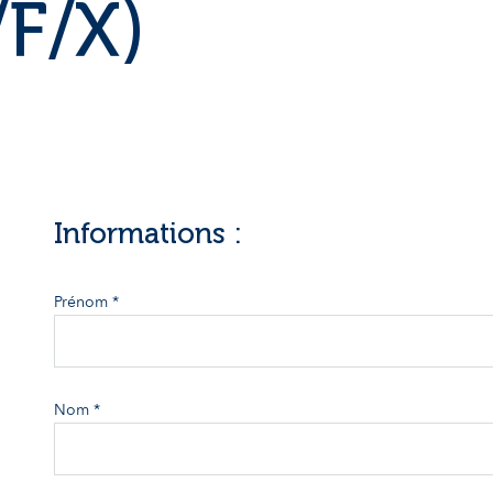
/F/X)
Informations :
Prénom *
Nom *