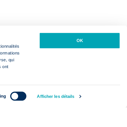
OK
ionnalités
formations
yse, qui
s ont
ing
Afficher les détails
Voir les 77 jobs