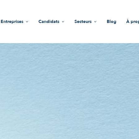
Entreprises
Candidats
Secteurs
Blog
À pro
Recrutement
Offres d'emploi
Life Sciences
Mis
Accompagnement RH
Trouver une entreprise
Industrie
Vale
Guide recruteurs
Conseils
Innovations & technologies
Équ
Fonds d'investissement
Nous
Impact sociétal
Not