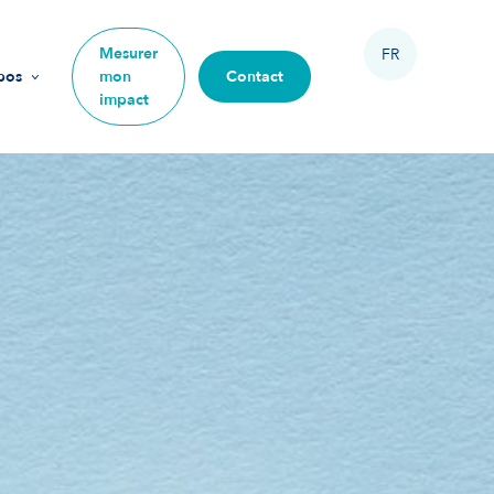
Mesurer
FR
pos
mon
Contact
impact
sion
urs
ipe
 rejoindre
re impact