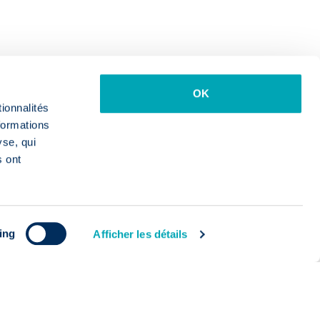
OK
ionnalités
formations
yse, qui
s ont
ing
Afficher les détails
Voir les 77 jobs