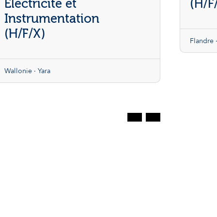
Électricité et
(H/F
Instrumentation
(H/F/X)
Flandre ·
Wallonie · Yara