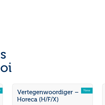
s
oi
w
New
Vertegenwoordiger –
Horeca (H/F/X)