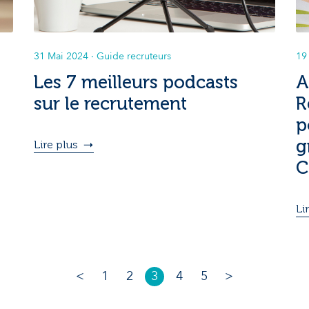
31 Mai 2024
· Guide recruteurs
19
Les 7 meilleurs podcasts
A
sur le recrutement
R
p
g
Lire plus
C
Li
<
1
2
3
4
5
>