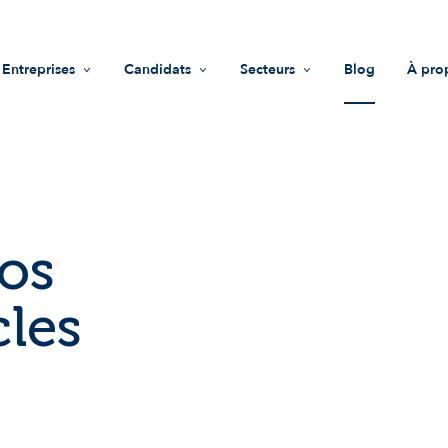
Entreprises
Candidats
Secteurs
Blog
À pro
Recrutement
Offres d'emploi
Life Sciences
Mis
Accompagnement RH
Trouver une entreprise
Industrie
Vale
Guide recruteurs
Conseils
Innovations & technologies
Équ
os
Fonds d'investissement
Nous
cles
Impact sociétal
Not