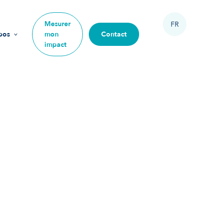
Mesurer
FR
pos
mon
Contact
impact
sion
urs
ipe
 rejoindre
re impact