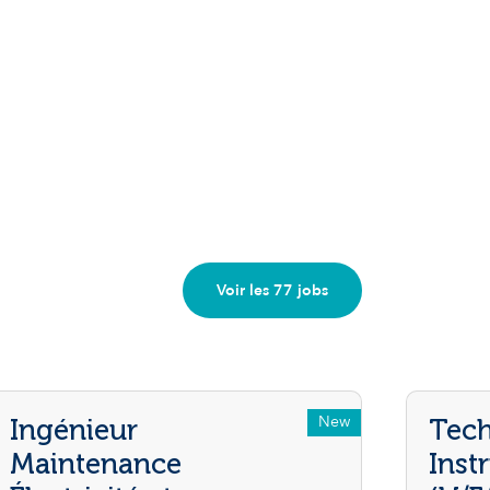
Voir les 77 jobs
New
Ingénieur
Tech
Maintenance
Inst