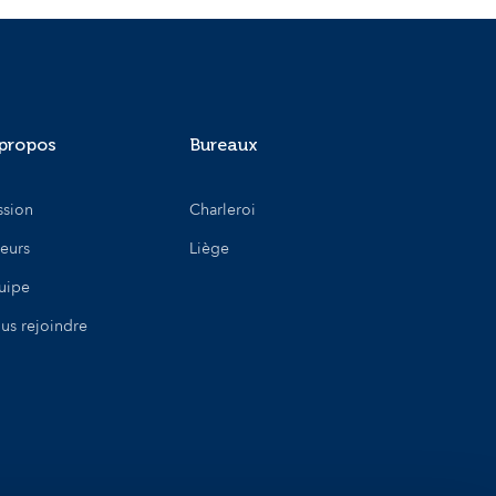
propos
Bureaux
ssion
Charleroi
leurs
Liège
uipe
us rejoindre