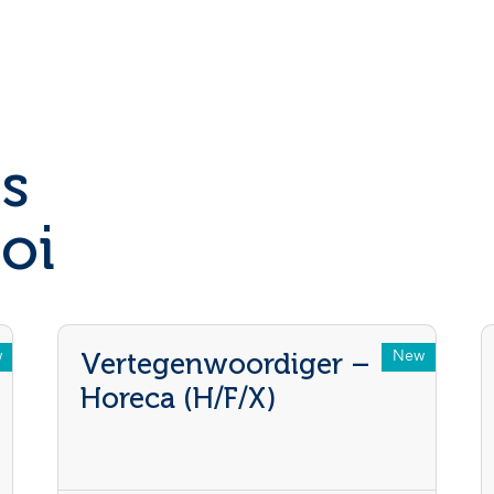
s
oi
w
New
Vertegenwoordiger –
Horeca (H/F/X)