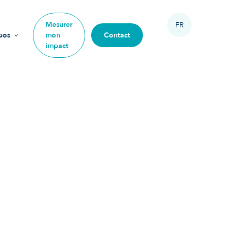
Mesurer
FR
pos
mon
Contact
impact
sion
urs
ipe
 rejoindre
re impact