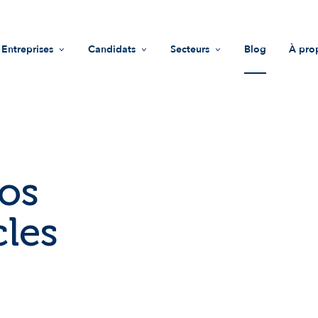
Entreprises
Candidats
Secteurs
Blog
À pro
Recrutement
Offres d'emploi
Life Sciences
Mis
Accompagnement RH
Trouver une entreprise
Industrie
Vale
Guide recruteurs
Conseils
Innovations & technologies
Équ
os
Fonds d'investissement
Nous
cles
Impact sociétal
Not