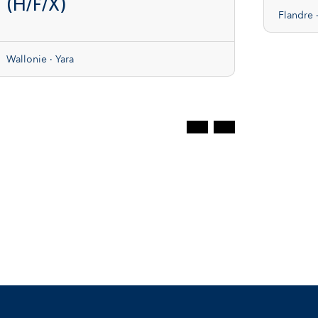
(H/F/X)
Flandre ·
Wallonie · Yara