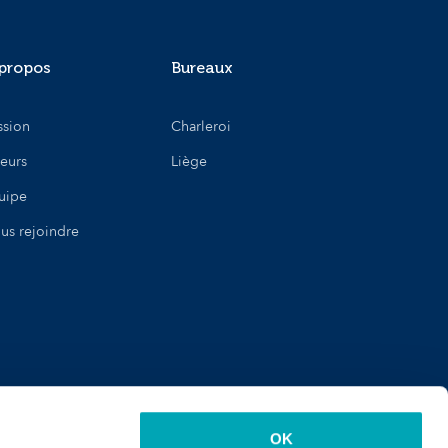
propos
Bureaux
ssion
Charleroi
leurs
Liège
uipe
us rejoindre
OK