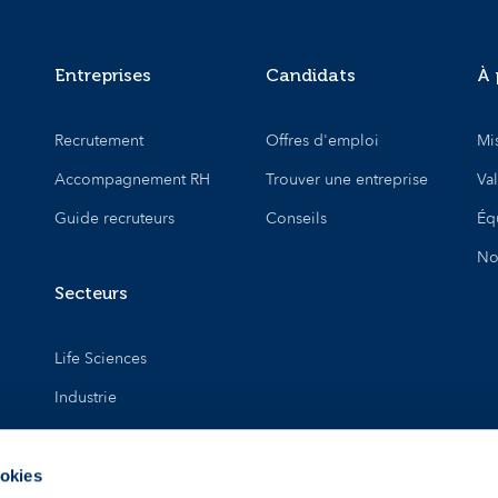
Entreprises
Candidats
À 
Recrutement
Offres d'emploi
Mi
Accompagnement RH
Trouver une entreprise
Va
Guide recruteurs
Conseils
Éq
No
Secteurs
Life Sciences
Industrie
Innovations &
technologies
ookies