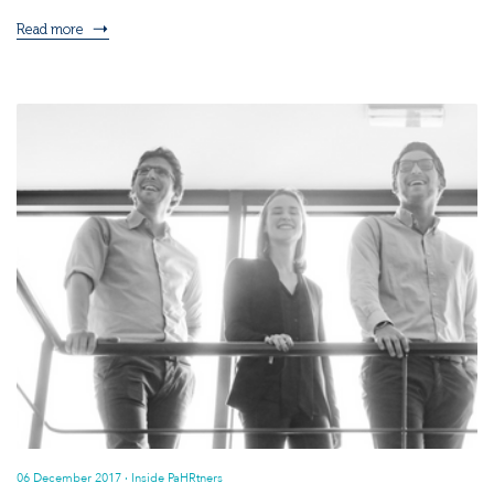
Read more
06 December 2017
· Inside PaHRtners