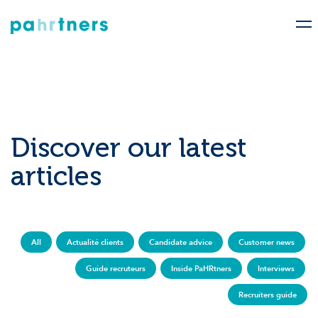
Discover our latest
articles
All
Actualité clients
Candidate advice
Customer news
Guide recruteurs
Inside PaHRtners
Interviews
Recruiters guide