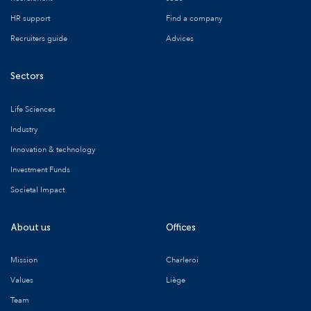
HR support
Find a company
Recruiters guide
Advices
Sectors
Life Sciences
Industry
Innovation & technology
Investment Funds
Societal Impact
About us
Offices
Mission
Charleroi
Values
Liège
Team